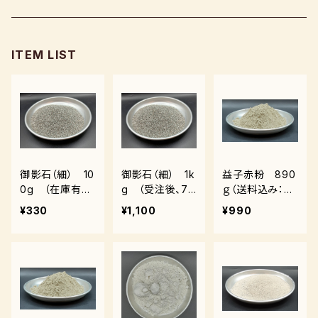
風紋窯
灯油窯
半磁器粘土
タタラ機
釉薬
小型電気窯
ITEM LIST
器楽庵
御影粘土
道具
原料
電動ろくろ
遊花窯
支柱
黒泥
その他
その他粘土
御影石（細） 10
御影石（細） 1k
益子赤粉 890
0g （在庫有
g （受注後、7
ｇ（送料込み：ク
り）
～14日後発送）
ロネコパケット）
¥330
¥1,100
¥990