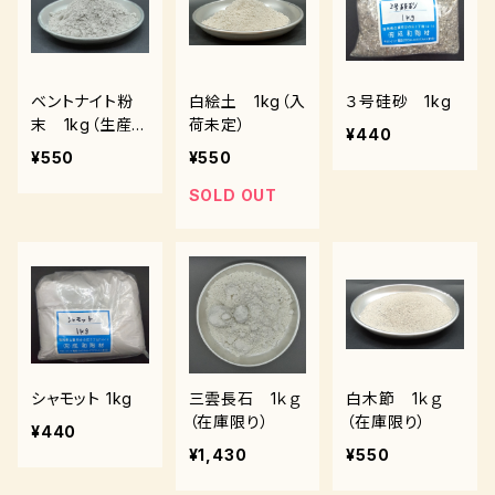
ベントナイト粉
白絵土 1kg（入
３号硅砂 1kg
末 1kg（生産終
荷未定）
¥440
了のため在庫限
¥550
¥550
り）
SOLD OUT
シャモット 1kg
三雲長石 1ｋｇ
白木節 1ｋｇ
（在庫限り）
（在庫限り）
¥440
¥1,430
¥550