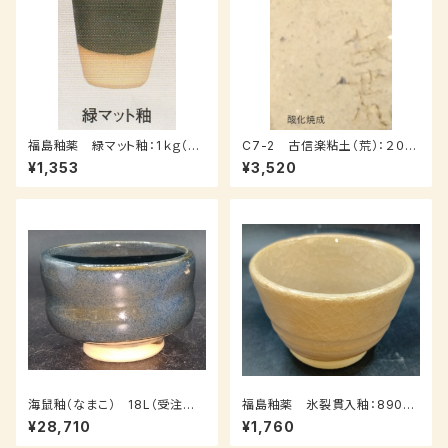
福島釉薬 緑マット釉：1ｋｇ（受
C7-2 古信楽粘土（荒）：２０ｋ
注後7～３０日後発送）
ｇ
¥1,353
¥3,520
海鼠釉（なまこ） 18L（受注後、
福島釉薬 氷裂貫入釉：890ｇ
7～14日後発送）
（送料込み：クロネコパケット）
¥28,710
¥1,760
（受注後7～３０日後発送）