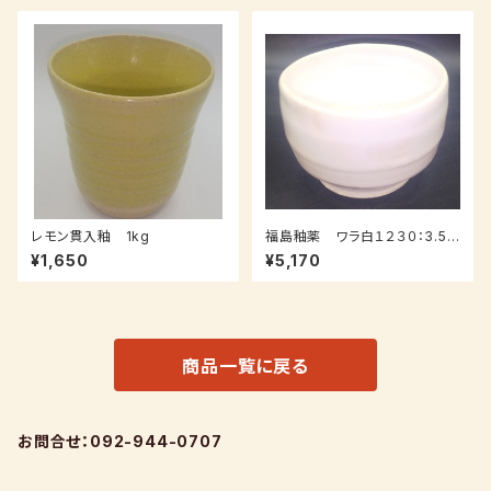
レモン貫入釉 1kg
福島釉薬 ワラ白１２３０：3.5k
ｇ（送料込み：レターパックプラ
¥1,650
¥5,170
ス）
商品一覧に戻る
お問合せ：092-944-0707