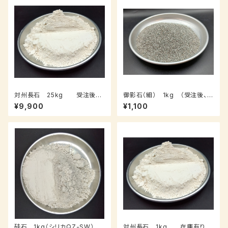
対州長石 25kg 受注後3
御影石（細） 1kg （受注後、7
～10日後発送
～14日後発送）
¥9,900
¥1,100
硅石 1kg（シリカQZ-SW）
対州長石 1kg 在庫有り