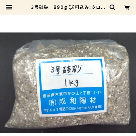
３号硅砂 890ｇ（送料込み：クロネ
コパケット） | 成和陶材