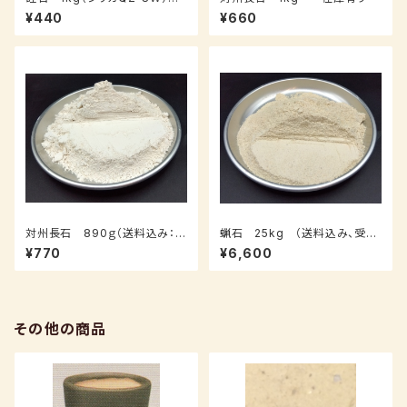
在庫有り
¥440
¥660
対州長石 890ｇ（送料込み：ク
蝋石 25kg （送料込み、受注
ロネコパケット）在庫有り
後１０日以内に発送）
¥770
¥6,600
その他の商品