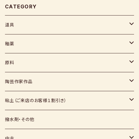
CATEGORY
道具
ヘラ
釉薬
コテ
粉末
原料
スポンジ
液体
媒溶剤・調整剤等
陶芸作家作品
絵具
福島釉薬
長石
上野焼
粘土（ご来店のお客様１割引き）
上絵具
薪窯（高鶴淳一先生）
その他
硅石
小石原焼
信楽白土
撥水剤・その他
下絵具
堀田窯
鶴見窯
その他（土・泥等）
高取焼
信楽赤土
中古