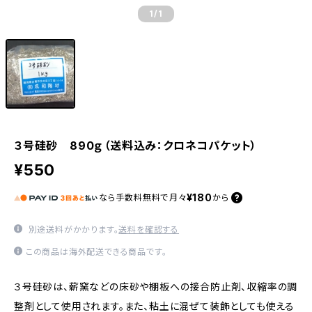
1
/1
３号硅砂 890ｇ（送料込み：クロネコパケット）
¥550
¥180
なら
手数料無料で
月々
から
別途送料がかかります。
送料を確認する
この商品は海外配送できる商品です。
３号硅砂は、薪窯などの床砂や棚板への接合防止剤、収縮率の調
整剤として使用されます。また、粘土に混ぜて装飾としても使える