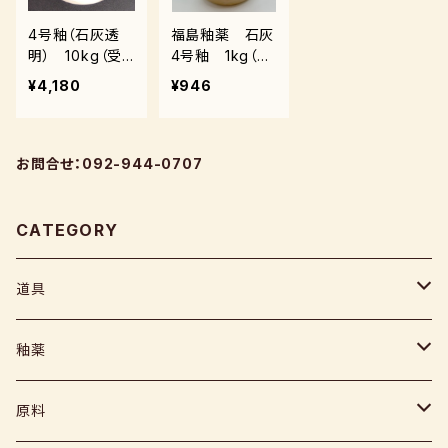
4号釉（石灰透
福島釉薬 石灰
明） 10kg（受
4号釉 1kg（受
注後7～10日後
注後0～3週間）
¥4,180
¥946
発送）
お問合せ：092-944-0707
CATEGORY
道具
ヘラ
釉薬
コテ
粉末
原料