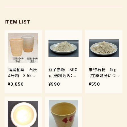
風紋窯
灯油窯
半磁器粘土
タタラ機
釉薬
小型電気窯
ITEM LIST
器楽庵
御影粘土
道具
原料
電動ろくろ
遊花窯
支柱
黒泥
その他
その他粘土
福島釉薬 石灰
益子赤粉 890
来待石粉 1kg
4号釉 3.5kｇ
ｇ（送料込み：ク
（在庫処分につ
（送料込み：レタ
ロネコパケット）
き在庫限り）
¥3,850
¥990
¥550
ーパックプラス）