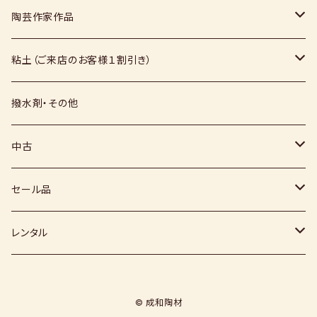
スポンジ
液体
媒溶剤・調整剤等
陶芸作家作品
絵具
福島釉薬
長石
上野焼
粘土（ご来店のお客様１割引き）
上絵具
薪窯（高鶴淳一先生）
その他
硅石
小石原焼
信楽白土
撥水剤・その他
下絵具
堀田窯
鶴見窯
その他（土・泥等）
高取焼
信楽赤土
中古
薪窯（高鶴光宗様）
秀山窯
鬼丸雪山窯
顔料
福岡県：窯元・陶芸作家
梅崎粘土
窯
セール品
恵水窯
電気窯
灰
七隈粘土
電動ろくろ
小道具
レンタル
風紋窯
灯油窯
半磁器粘土
タタラ機
釉薬
小型電気窯
© 成和陶材
器楽庵