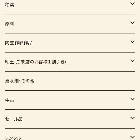
ヘラ
釉薬
コテ
粉末
原料
スポンジ
液体
媒溶剤・調整剤等
陶芸作家作品
絵具
福島釉薬
長石
上野焼
粘土（ご来店のお客様１割引き）
上絵具
薪窯（高鶴淳一先生）
その他
硅石
小石原焼
信楽白土
撥水剤・その他
下絵具
堀田窯
鶴見窯
その他（土・泥等）
高取焼
信楽赤土
中古
薪窯（高鶴光宗様）
秀山窯
鬼丸雪山窯
顔料
福岡県：窯元・陶芸作家
梅崎粘土
窯
セール品
恵水窯
電気窯
灰
七隈粘土
電動ろくろ
小道具
レンタル