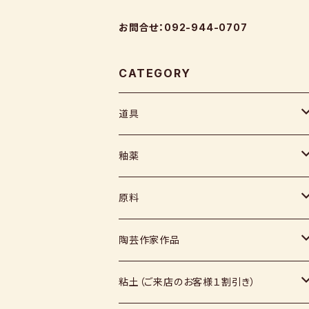
お問合せ：092-944-0707
CATEGORY
道具
ヘラ
釉薬
コテ
粉末
原料
スポンジ
液体
媒溶剤・調整剤等
陶芸作家作品
絵具
福島釉薬
長石
上野焼
粘土（ご来店のお客様１割引き）