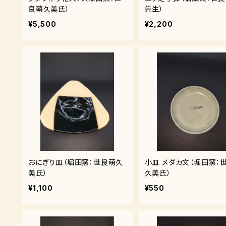
良萌久美氏）
先生）
¥5,500
¥2,200
おにぎり皿（堀田窯：世良萌久
小皿 メダカ文（堀田窯：
美氏）
久美氏）
¥1,100
¥550