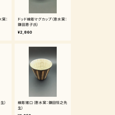
水窯：
ドッド線彫マグカップ（恵水窯：
鎌田恵子氏）
¥2,860
生）
線彫猪口（恵水窯：鎌田恒之先
生）