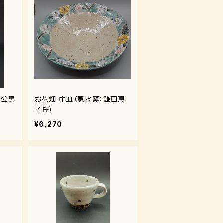
良公男
お花畑 中皿（恵水窯：鎌田恵
子氏）
¥6,270