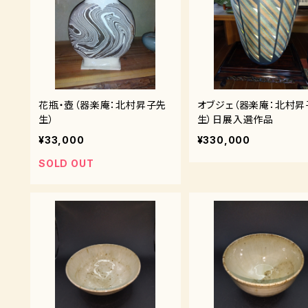
花瓶・壺（器楽庵：北村昇子先
オブジェ（器楽庵：北村昇
生）
生）日展入選作品
¥33,000
¥330,000
SOLD OUT