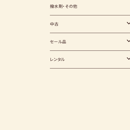
上絵具
薪窯（高鶴淳一先生）
その他
硅石
小石原焼
信楽白土
撥水剤・その他
下絵具
堀田窯
鶴見窯
その他（土・泥等）
高取焼
信楽赤土
中古
薪窯（高鶴光宗様）
秀山窯
鬼丸雪山窯
顔料
福岡県：窯元・陶芸作家
梅崎粘土
窯
セール品
恵水窯
電気窯
灰
七隈粘土
電動ろくろ
小道具
レンタル
風紋窯
灯油窯
半磁器粘土
タタラ機
釉薬
小型電気窯
器楽庵
御影粘土
道具
原料
電動ろくろ
遊花窯
支柱
黒泥
その他
その他粘土