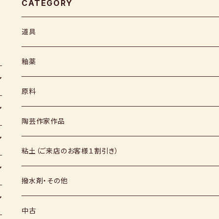
CATEGORY
道具
ヘラ
釉薬
コテ
粉末
原料
スポンジ
液体
媒溶剤・調整剤等
陶芸作家作品
絵具
福島釉薬
長石
上野焼
粘土（ご来店のお客様１割引き）
上絵具
薪窯（高鶴淳一先生）
その他
硅石
小石原焼
信楽白土
撥水剤・その他
下絵具
堀田窯
鶴見窯
その他（土・泥等）
高取焼
信楽赤土
中古