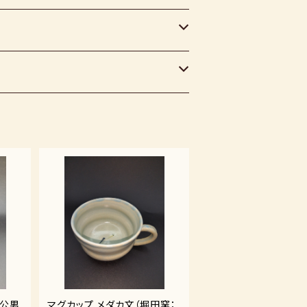
良公男
マグカップ メダカ文（堀田窯：