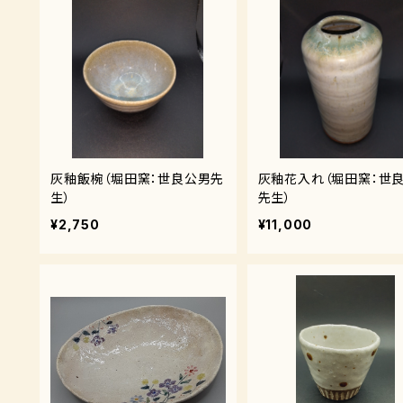
灰釉飯椀（堀田窯：世良公男先
灰釉花入れ（堀田窯：世
生）
先生）
¥2,750
¥11,000