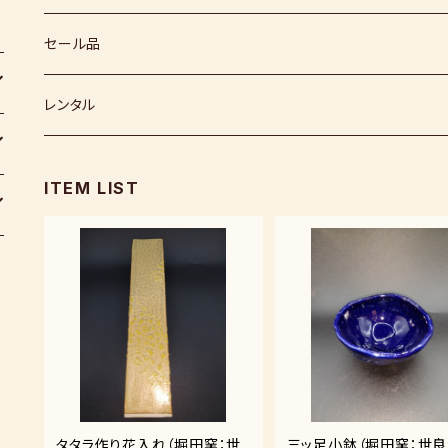
薪窯（高鶴光宗様）
秀山窯
鬼丸雪山窯
顔料
福岡県：窯元・陶芸作家
梅崎粘土
窯
セール品
恵水窯
電気窯
灰
七隈粘土
電動ろくろ
小道具
レンタル
風紋窯
灯油窯
半磁器粘土
タタラ機
釉薬
小型電気窯
ITEM LIST
器楽庵
御影粘土
道具
原料
電動ろくろ
遊花窯
支柱
黒泥
その他
その他粘土
タタラ作り花入れ（堀田窯：世
三ッ足小鉢（堀田窯：世