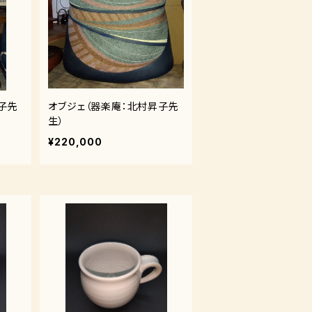
子先
オブジェ（器楽庵：北村昇子先
生）
¥220,000