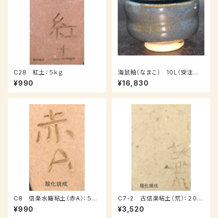
C28 紅土：５ｋｇ
海鼠釉（なまこ） 10L（受注後、
7～14日後発送）
¥990
¥16,830
C8 信楽水簸粘土（赤A）：５ｋ
C7-2 古信楽粘土（荒）：２０ｋ
ｇ
ｇ
¥990
¥3,520