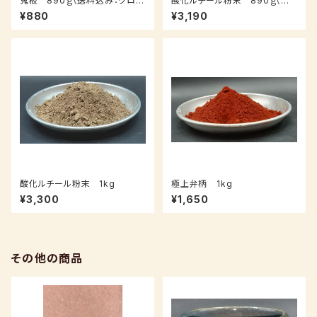
鬼板 890ｇ（送料込み：クロネ
酸化ルチール粉末 890ｇ（送
コパケット）
料込み：クロネコパケット）
¥880
¥3,190
酸化ルチール粉末 1kg
極上弁柄 1kg
¥3,300
¥1,650
その他の商品