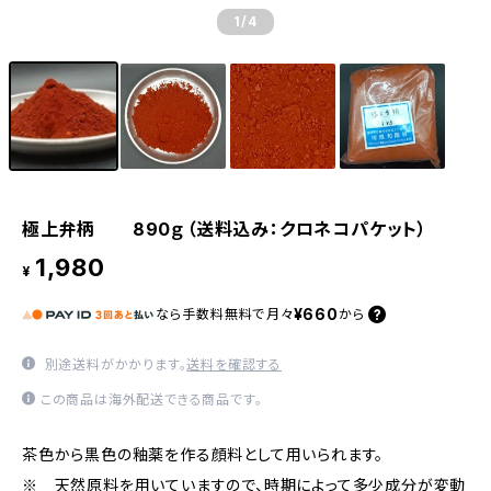
1
/4
極上弁柄 890ｇ（送料込み：クロネコパケット）
1,980
¥
¥660
なら
手数料無料で
月々
から
別途送料がかかります。
送料を確認する
この商品は海外配送できる商品です。
茶色から黒色の釉薬を作る顔料として用いられます。
※ 天然原料を用いていますので、時期によって多少成分が変動