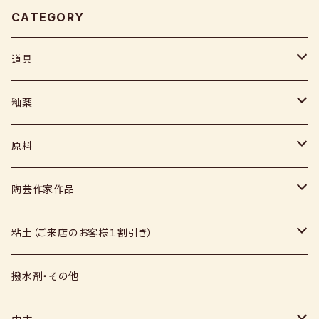
CATEGORY
道具
ヘラ
釉薬
コテ
粉末
原料
スポンジ
液体
媒溶剤・調整剤等
陶芸作家作品
絵具
福島釉薬
長石
上野焼
粘土（ご来店のお客様１割引き）
上絵具
薪窯（高鶴淳一先生）
その他
硅石
小石原焼
信楽白土
撥水剤・その他
下絵具
堀田窯
鶴見窯
その他（土・泥等）
高取焼
信楽赤土