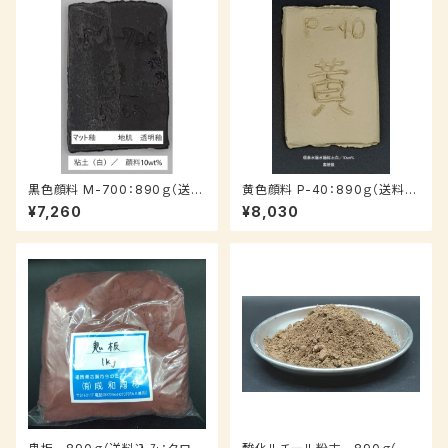
黒色顔料 M-700：890ｇ（送料
黄色顔料 P-40：890ｇ（送料込
込み：クロネコパケット）（在庫有
み：クロネコパケット、受注後7
¥7,260
¥8,030
り）
～10日納品）