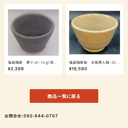
福島釉薬 黒マット：1ｋｇ（受注
福島釉薬製 氷裂貫入釉：20ｋ
後0～3週間）
ｇ（受注後7～３０日後発送）
¥2,398
¥19,580
商品一覧に戻る
お問合せ：092-944-0707