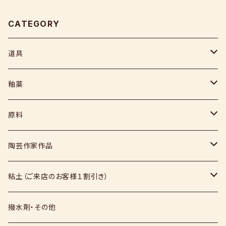
CATEGORY
道具
ヘラ
釉薬
コテ
粉末
原料
スポンジ
液体
媒溶剤・調整剤等
陶芸作家作品
絵具
福島釉薬
長石
上野焼
粘土（ご来店のお客様１割引き）
上絵具
薪窯（高鶴淳一先生）
その他
硅石
小石原焼
信楽白土
撥水剤・その他