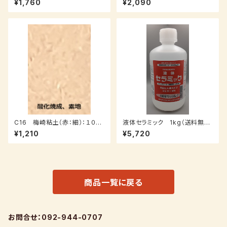
¥1,760
¥2,090
（受注後7～３０日後発送）
C16 梅崎粘土（赤：細）：１０ｋ
液体セラミック 1kg（送料無
ｇ
料）
¥1,210
¥5,720
商品一覧に戻る
お問合せ：092-944-0707