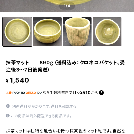
1
/4
抹茶マット 890ｇ（送料込み：クロネコパケット、受
注後3～7日後発送）
1,540
¥
¥510
なら
手数料無料で
月々
から
別途送料がかかります。
送料を確認する
この商品は海外配送できる商品です。
抹茶マットは独特な風合いを持つ抹茶色のマット釉です。自然な