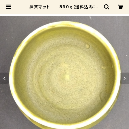
抹茶マット 890ｇ（送料込み：ク
ロネコパケット、受注後3～7日後発
送） | 成和陶材