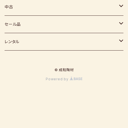
下絵具
堀田窯
鶴見窯
その他（土・泥等）
高取焼
信楽赤土
中古
薪窯（高鶴光宗様）
秀山窯
鬼丸雪山窯
顔料
福岡県：窯元・陶芸作家
梅崎粘土
窯
セール品
恵水窯
電気窯
灰
七隈粘土
電動ろくろ
小道具
レンタル
風紋窯
灯油窯
半磁器粘土
タタラ機
釉薬
小型電気窯
© 成和陶材
器楽庵
御影粘土
道具
原料
電動ろくろ
Powered by
遊花窯
支柱
黒泥
その他
その他粘土