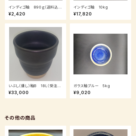
インディゴ釉 890ｇ（送料込
インディゴ釉 10kg
み：クロネコパケット、受注後、7
¥2,420
¥17,820
～14日後発送）
いぶし（燻し）釉B 18L（受注
ガラス釉ブルー 5kg
後、3～7日後発送）
¥33,000
¥9,020
その他の商品