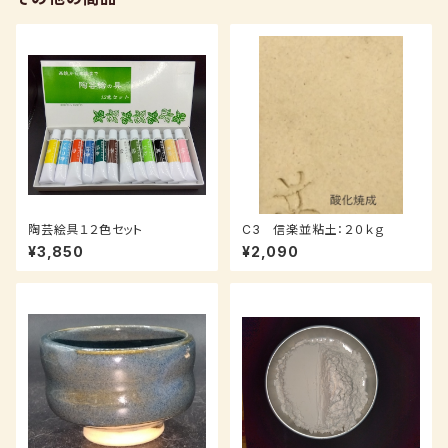
陶芸絵具１２色セット
C3 信楽並粘土：２０ｋｇ
¥3,850
¥2,090