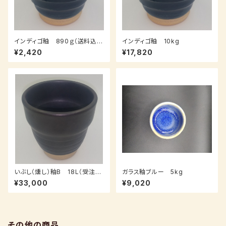
インディゴ釉 890ｇ（送料込
インディゴ釉 10kg
み：クロネコパケット、受注後、7
¥2,420
¥17,820
～14日後発送）
いぶし（燻し）釉B 18L（受注
ガラス釉ブルー 5kg
後、3～7日後発送）
¥33,000
¥9,020
その他の商品