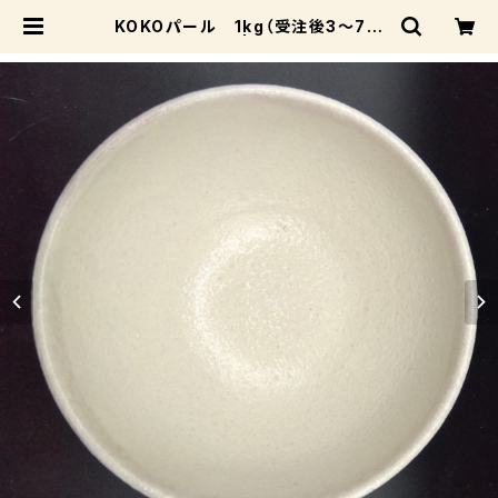
KOKOパール 1kg（受注後3～7日
後発送） | 成和陶材