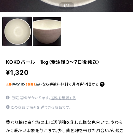
1
/2
KOKOパール 1kg（受注後3～7日後発送）
¥1,320
¥440
なら
手数料無料で
月々
から
別途送料がかかります。
送料を確認する
この商品は海外配送できる商品です。
黄なり釉は白化粧の上に透明釉を施した様な色合いで、やわら
かく暖かい印象を与えます。少し黄色味を帯びた風合いが、焼き