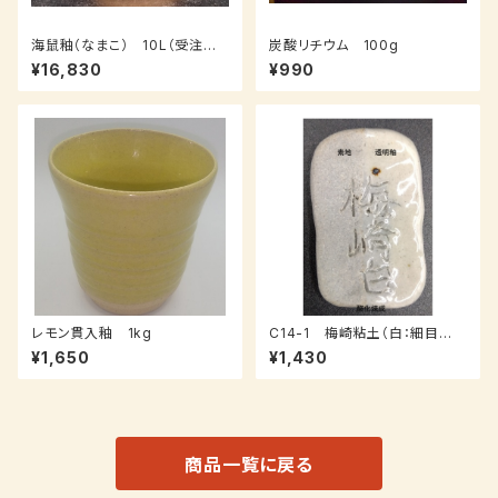
海鼠釉（なまこ） 10L（受注後、
炭酸リチウム 100g
7～14日後発送）
¥16,830
¥990
レモン貫入釉 1kg
C14-1 梅崎粘土（白：細目
土）：１０ｋｇ
¥1,650
¥1,430
商品一覧に戻る