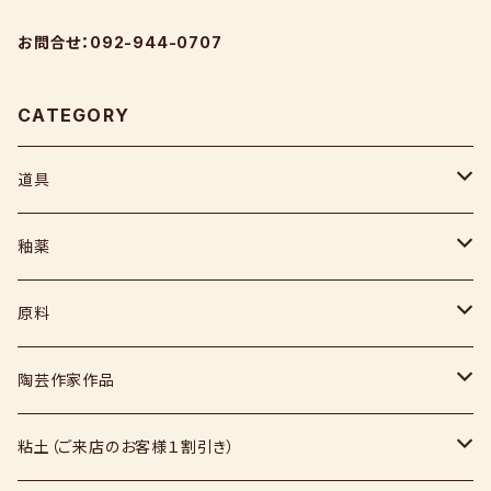
お問合せ：092-944-0707
CATEGORY
道具
ヘラ
釉薬
コテ
粉末
原料
スポンジ
液体
媒溶剤・調整剤等
陶芸作家作品
絵具
福島釉薬
長石
上野焼
粘土（ご来店のお客様１割引き）