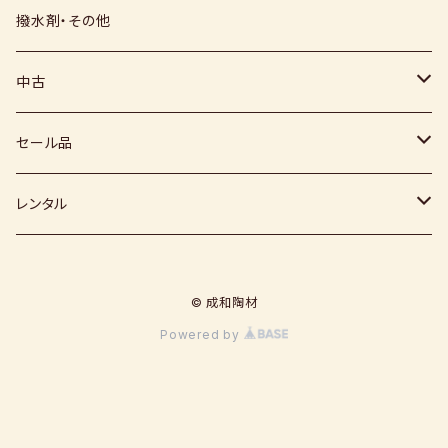
上絵具
薪窯（高鶴淳一先生）
その他
硅石
小石原焼
信楽白土
撥水剤・その他
下絵具
堀田窯
鶴見窯
その他（土・泥等）
高取焼
信楽赤土
中古
薪窯（高鶴光宗様）
秀山窯
鬼丸雪山窯
顔料
福岡県：窯元・陶芸作家
梅崎粘土
窯
セール品
恵水窯
電気窯
灰
七隈粘土
電動ろくろ
小道具
レンタル
風紋窯
灯油窯
半磁器粘土
タタラ機
釉薬
小型電気窯
© 成和陶材
器楽庵
御影粘土
道具
原料
電動ろくろ
Powered by
遊花窯
支柱
黒泥
その他
その他粘土