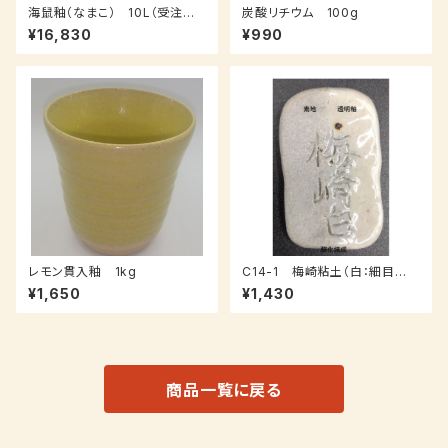
海鼠釉（なまこ） 10L（受注後、
炭酸リチウム 100g
7～14日後発送）
¥16,830
¥990
レモン貫入釉 1kg
C14-1 梅崎粘土（白：細目
土）：１０ｋｇ
¥1,650
¥1,430
商品一覧に戻る