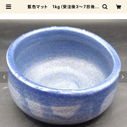
藍色マット 1kg（受注後3～7日後発
送） | 成和陶材