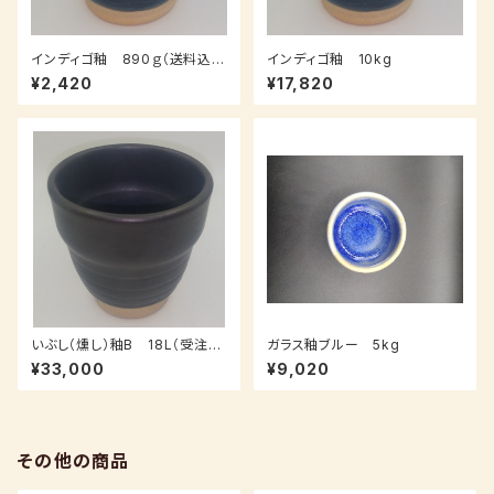
インディゴ釉 890ｇ（送料込
インディゴ釉 10kg
み：クロネコパケット、受注後、7
¥2,420
¥17,820
～14日後発送）
いぶし（燻し）釉B 18L（受注
ガラス釉ブルー 5kg
後、3～7日後発送）
¥33,000
¥9,020
その他の商品