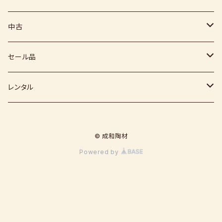
下絵具
堀田窯
鶴見窯
その他（土・泥等）
高取焼
信楽赤土
中古
薪窯（高鶴光宗様）
秀山窯
鬼丸雪山窯
顔料
福岡県：窯元・陶芸作家
梅崎粘土
窯
セール品
恵水窯
電気窯
灰
七隈粘土
電動ろくろ
小道具
レンタル
風紋窯
灯油窯
半磁器粘土
タタラ機
釉薬
小型電気窯
© 成和陶材
器楽庵
御影粘土
道具
原料
電動ろくろ
Powered by
遊花窯
支柱
黒泥
その他
その他粘土