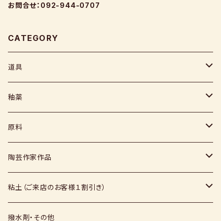
お問合せ：092-944-0707
CATEGORY
道具
ヘラ
釉薬
コテ
粉末
原料
スポンジ
液体
媒溶剤・調整剤等
陶芸作家作品
絵具
福島釉薬
長石
上野焼
粘土（ご来店のお客様１割引き）
上絵具
薪窯（高鶴淳一先生）
その他
硅石
小石原焼
信楽白土
撥水剤・その他