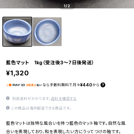
1
/2
藍色マット 1kg（受注後3～7日後発送）
¥1,320
¥440
なら
手数料無料で
月々
から
別途送料がかかります。
送料を確認する
この商品は海外配送できる商品です。
藍色マットは独特な風合いを持つ藍色のマット釉です。自然な風
合いを表現しており、和を表現したい方にうってつけの釉です。