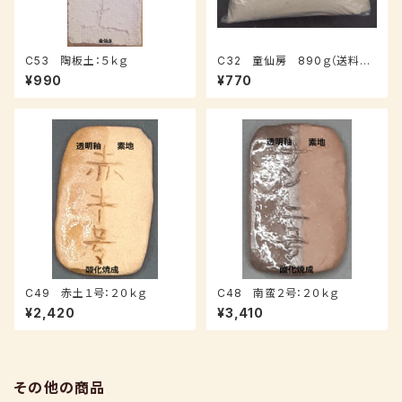
C53 陶板土：５ｋｇ
C32 童仙房 890ｇ（送料込
み：クロネコパケット）
¥990
¥770
C49 赤土１号：２０ｋｇ
C48 南蛮２号：２０ｋｇ
¥2,420
¥3,410
その他の商品