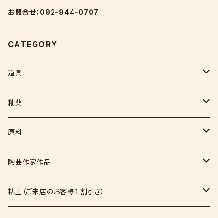
お問合せ：092-944-0707
CATEGORY
道具
ヘラ
釉薬
コテ
粉末
原料
スポンジ
液体
媒溶剤・調整剤等
陶芸作家作品
絵具
福島釉薬
長石
上野焼
粘土（ご来店のお客様１割引き）