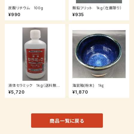
炭酸リチウム 100g
無鉛フリット 1kg（在庫限り）
¥990
¥935
液体セラミック 1kg（送料無
海鼠釉(粉末) 1㎏
料）
¥5,720
¥1,870
商品一覧に戻る