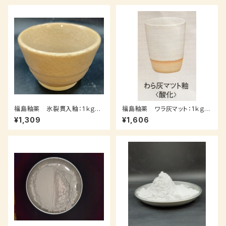
福島釉薬 氷裂貫入釉：1ｋｇ
福島釉薬 ワラ灰マット：1ｋｇ
（受注後7～３０日後発送）
（受注後0～3週間）
¥1,309
¥1,606