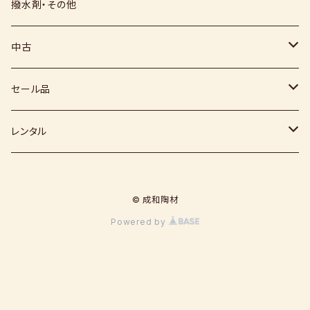
上絵具
薪窯（高鶴淳一先生）
その他
硅石
小石原焼
信楽白土
撥水剤・その他
下絵具
堀田窯
鶴見窯
その他（土・泥等）
高取焼
信楽赤土
中古
薪窯（高鶴光宗様）
秀山窯
鬼丸雪山窯
顔料
福岡県：窯元・陶芸作家
梅崎粘土
窯
セール品
恵水窯
電気窯
灰
七隈粘土
電動ろくろ
小道具
レンタル
風紋窯
灯油窯
半磁器粘土
タタラ機
釉薬
小型電気窯
© 成和陶材
器楽庵
御影粘土
道具
原料
電動ろくろ
Powered by
遊花窯
支柱
黒泥
その他
その他粘土