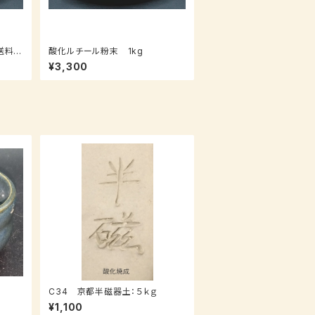
送料込
酸化ルチール粉末 1kg
¥3,300
C34 京都半磁器土：５ｋｇ
¥1,100