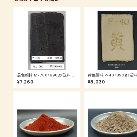
黒色顔料 M-700：890ｇ（送料込
黄色顔料 P-40：890ｇ（送
み：クロネコパケット）（在庫有り）
み：クロネコパケット、受注後7
¥7,260
¥8,030
日納品）