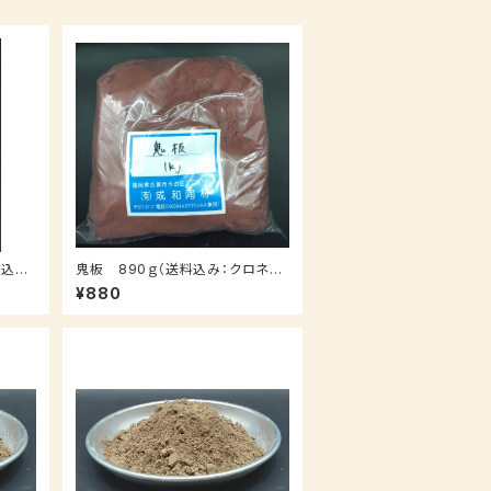
料込
鬼板 890ｇ（送料込み：クロネコ
～10
パケット）
¥880