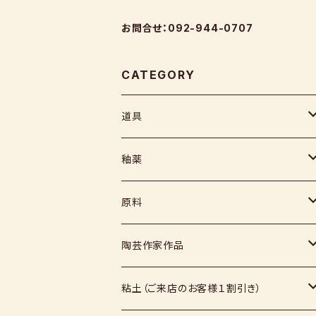
お問合せ：092-944-0707
CATEGORY
道具
ヘラ
釉薬
コテ
粉末
原料
スポンジ
液体
媒溶剤・調整剤等
陶芸作家作品
絵具
福島釉薬
長石
上野焼
粘土（ご来店のお客様１割引き）