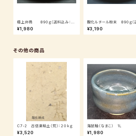
極上弁柄 890ｇ（送料込み：ク
酸化ルチール粉末 890ｇ（
ロネコパケット）
み：クロネコパケット）
¥1,980
¥3,190
その他の商品
C7-2 古信楽粘土（荒）：２０ｋｇ
海鼠釉（なまこ） 1L
¥3,520
¥1,980