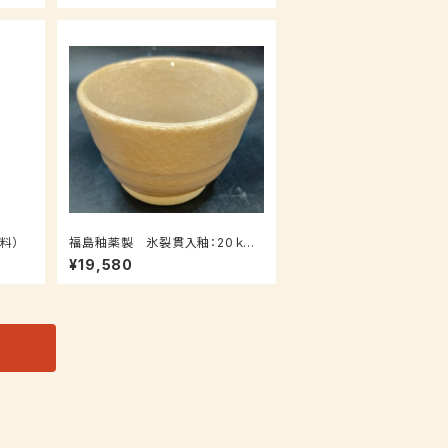
料）
福島釉薬製 氷裂貫入釉：20ｋｇ
（受注後7～３０日後発送）
¥19,580