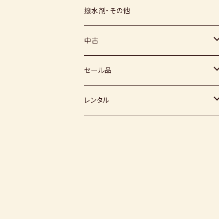
上絵具
薪窯（高鶴淳一先生）
その他
硅石
小石原焼
信楽白土
撥水剤・その他
下絵具
堀田窯
鶴見窯
その他（土・泥等）
高取焼
信楽赤土
中古
薪窯（高鶴光宗様）
秀山窯
鬼丸雪山窯
顔料
福岡県：窯元・陶芸作家
梅崎粘土
窯
セール品
恵水窯
電気窯
灰
七隈粘土
電動ろくろ
小道具
レンタル
風紋窯
灯油窯
半磁器粘土
タタラ機
釉薬
小型電気窯
器楽庵
御影粘土
道具
原料
電動ろくろ
遊花窯
支柱
黒泥
その他
その他粘土