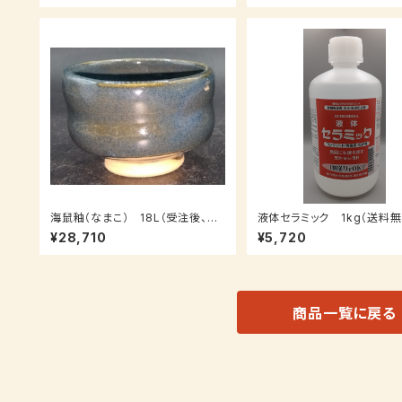
海鼠釉（なまこ） 18L（受注後、7
液体セラミック 1kg（送料無
～14日後発送）
¥28,710
¥5,720
商品一覧に戻る