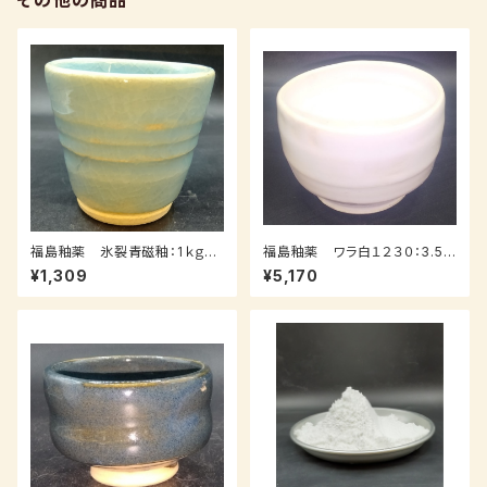
その他の商品
福島釉薬 氷裂青磁釉：1ｋｇ
福島釉薬 ワラ白１２３０：3.5k
（受注後7～３０日後発送）
ｇ（送料込み：レターパックプラ
¥1,309
¥5,170
ス）