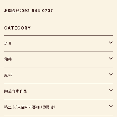
お問合せ：092-944-0707
CATEGORY
道具
ヘラ
釉薬
コテ
粉末
原料
スポンジ
液体
媒溶剤・調整剤等
陶芸作家作品
絵具
福島釉薬
長石
上野焼
粘土（ご来店のお客様１割引き）