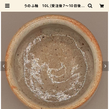
うのふ釉 10L（受注後7～10日後発
送） | 成和陶材