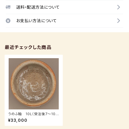
送料・配送方法について
お支払い方法について
最近チェックした商品
うのふ釉 10L（受注後7～10日
後発送）
¥33,000