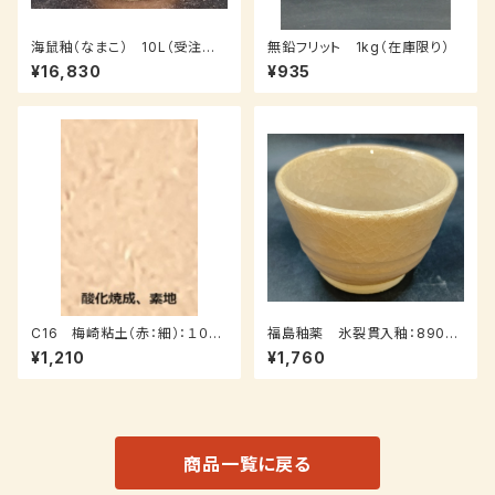
海鼠釉（なまこ） 10L（受注後、
無鉛フリット 1kg（在庫限り）
7～14日後発送）
¥16,830
¥935
C16 梅崎粘土（赤：細）：１０ｋ
福島釉薬 氷裂貫入釉：890ｇ
ｇ
（送料込み：クロネコパケット）
¥1,210
¥1,760
（受注後7～３０日後発送）
商品一覧に戻る