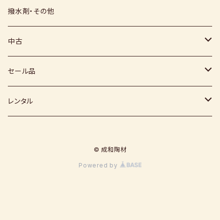
上絵具
薪窯（高鶴淳一先生）
その他
硅石
小石原焼
信楽白土
撥水剤・その他
下絵具
堀田窯
鶴見窯
その他（土・泥等）
高取焼
信楽赤土
中古
薪窯（高鶴光宗様）
秀山窯
鬼丸雪山窯
顔料
福岡県：窯元・陶芸作家
梅崎粘土
窯
セール品
恵水窯
電気窯
灰
七隈粘土
電動ろくろ
小道具
レンタル
風紋窯
灯油窯
半磁器粘土
タタラ機
釉薬
小型電気窯
© 成和陶材
器楽庵
御影粘土
道具
原料
電動ろくろ
Powered by
遊花窯
支柱
黒泥
その他