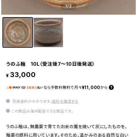
1
/2
うのふ釉 10L（受注後7～10日後発送）
33,000
¥
¥11,000
なら
手数料無料で
月々
から
別途送料がかかります。
送料を確認する
この商品は海外配送できる商品です。
うのふ釉は、無農薬で育てたお米の藁を焼いて灰にしたものを、
釉薬の原料に用いています。そのため、温かみのある自然な白い