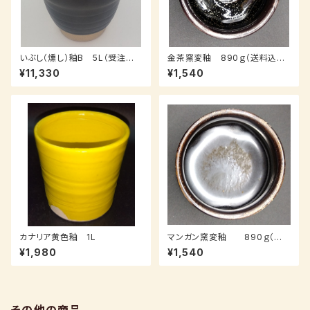
いぶし（燻し）釉B 5L（受注後、
金茶窯変釉 890ｇ（送料込み：
3～7日後発送）
クロネコパケット、受注後7～14
¥11,330
¥1,540
日納品）
カナリア黄色釉 1L
マンガン窯変釉 890ｇ（送
料込み：クロネコパケット）
¥1,980
¥1,540