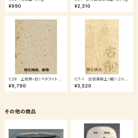
¥990
¥2,310
C29 上耐熱・白（ペタライト入
C7-1 古信楽粘土（細）：２０ｋ
り）：２０ｋｇ
ｇ
¥9,790
¥3,520
その他の商品