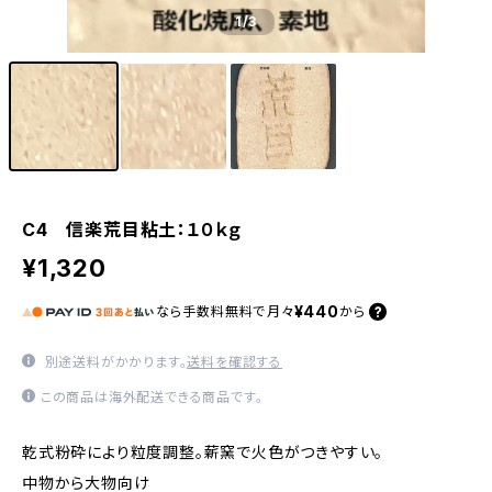
1
/3
C4 信楽荒目粘土：１０ｋｇ
¥1,320
¥440
なら
手数料無料で
月々
から
別途送料がかかります。
送料を確認する
この商品は海外配送できる商品です。
乾式粉砕により粒度調整。薪窯で火色がつきやすい。
中物から大物向け