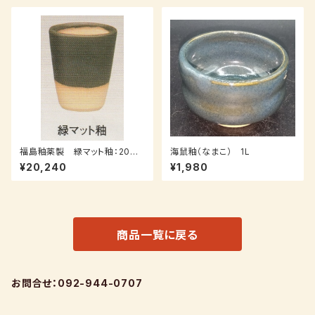
福島釉薬製 緑マット釉：20ｋｇ
海鼠釉（なまこ） 1L
（受注後7～３０日後発送）
¥20,240
¥1,980
商品一覧に戻る
お問合せ：092-944-0707