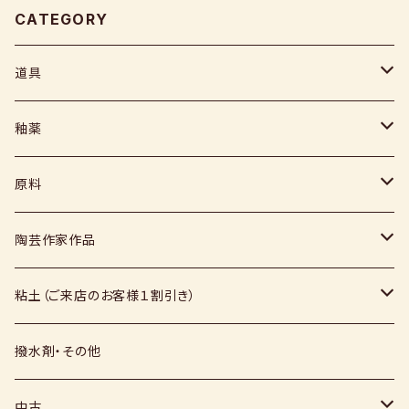
CATEGORY
道具
ヘラ
釉薬
コテ
粉末
原料
スポンジ
液体
媒溶剤・調整剤等
陶芸作家作品
絵具
福島釉薬
長石
上野焼
粘土（ご来店のお客様１割引き）
上絵具
薪窯（高鶴淳一先生）
その他
硅石
小石原焼
信楽白土
撥水剤・その他
下絵具
堀田窯
鶴見窯
その他（土・泥等）
高取焼
信楽赤土
中古