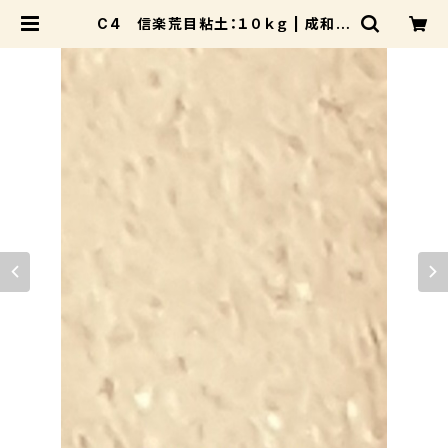
C4 信楽荒目粘土：１０ｋｇ | 成和陶
材