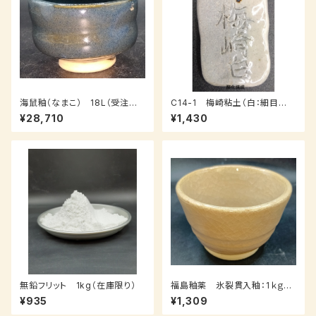
海鼠釉（なまこ） 18L（受注後、
C14-1 梅崎粘土（白：細目
7～14日後発送）
土）：１０ｋｇ
¥28,710
¥1,430
無鉛フリット 1kg（在庫限り）
福島釉薬 氷裂貫入釉：1ｋｇ
（受注後7～３０日後発送）
¥935
¥1,309