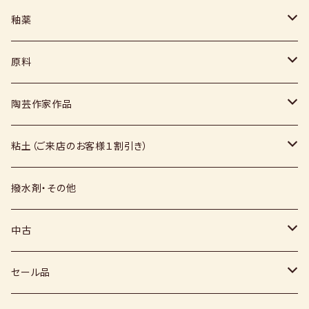
ヘラ
釉薬
コテ
粉末
原料
スポンジ
液体
媒溶剤・調整剤等
陶芸作家作品
絵具
福島釉薬
長石
上野焼
粘土（ご来店のお客様１割引き）
上絵具
薪窯（高鶴淳一先生）
その他
硅石
小石原焼
信楽白土
撥水剤・その他
下絵具
堀田窯
鶴見窯
その他（土・泥等）
高取焼
信楽赤土
中古
薪窯（高鶴光宗様）
秀山窯
鬼丸雪山窯
顔料
福岡県：窯元・陶芸作家
梅崎粘土
窯
セール品