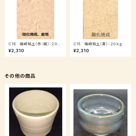
C16 梅崎粘土（赤：細）：２０ｋ
C15 梅崎粘土（黄）：２０ｋｇ
ｇ
¥2,310
¥2,310
その他の商品