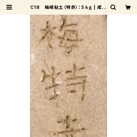
C18 梅崎粘土（特赤）：５ｋｇ | 成和
陶材