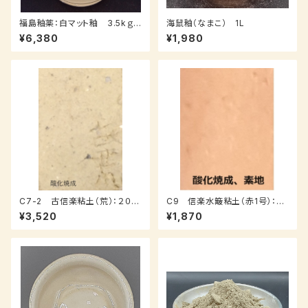
福島釉薬：白マット釉 3.5kｇ
海鼠釉（なまこ） 1L
（送料込み：レターパックプラス）
¥6,380
¥1,980
C7-2 古信楽粘土（荒）：２０ｋ
C9 信楽水簸粘土（赤1号）：１
ｇ
０ｋｇ
¥3,520
¥1,870