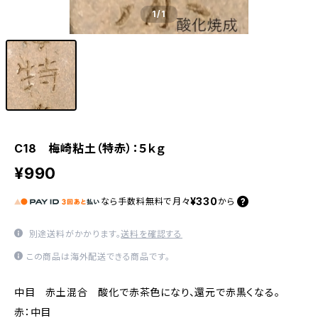
1
/1
C18 梅崎粘土（特赤）：５ｋｇ
¥990
¥330
なら
手数料無料で
月々
から
別途送料がかかります。
送料を確認する
この商品は海外配送できる商品です。
中目 赤土混合 酸化で赤茶色になり、還元で赤黒くなる。
赤：中目