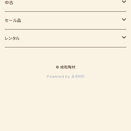
下絵具
堀田窯
鶴見窯
その他（土・泥等）
高取焼
信楽赤土
中古
薪窯（高鶴光宗様）
秀山窯
鬼丸雪山窯
顔料
福岡県：窯元・陶芸作家
梅崎粘土
窯
セール品
恵水窯
電気窯
灰
七隈粘土
電動ろくろ
小道具
レンタル
風紋窯
灯油窯
半磁器粘土
タタラ機
釉薬
小型電気窯
© 成和陶材
器楽庵
御影粘土
道具
原料
電動ろくろ
Powered by
遊花窯
支柱
黒泥
その他
その他粘土