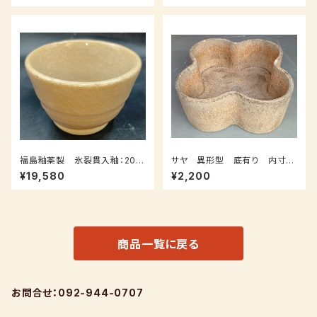
福島釉薬製 氷裂貫入釉：20ｋ
サヤ 異形型 底有り 内寸：
ｇ（受注後7～３０日後発送）
幅２１０（長径）、幅１７０（短径）、
¥19,580
¥2,200
外寸：高さ１0０ｍｍ
商品一覧に戻る
お問合せ：092-944-0707