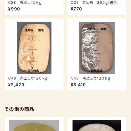
C53 陶板土：５ｋｇ
C32 童仙房 890ｇ（送料込
み：クロネコパケット）
¥990
¥770
C49 赤土１号：２０ｋｇ
C48 南蛮２号：２０ｋｇ
¥2,420
¥3,410
その他の商品