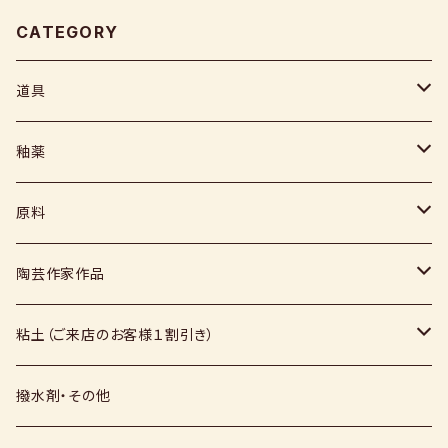
CATEGORY
道具
ヘラ
釉薬
コテ
粉末
原料
スポンジ
液体
媒溶剤・調整剤等
陶芸作家作品
絵具
福島釉薬
長石
上野焼
粘土（ご来店のお客様１割引き）
上絵具
薪窯（高鶴淳一先生）
その他
硅石
小石原焼
信楽白土
撥水剤・その他