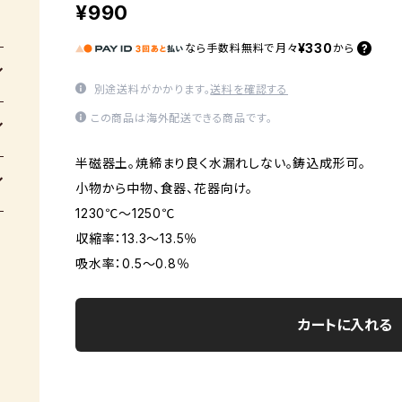
¥990
¥330
なら
手数料無料で
月々
から
別途送料がかかります。
送料を確認する
この商品は海外配送できる商品です。
半磁器土。焼締まり良く水漏れしない。鋳込成形可。
小物から中物、食器、花器向け。
1230℃～1250℃
収縮率：13.3～13.5％
吸水率：0.5～0.8％
カートに入れる