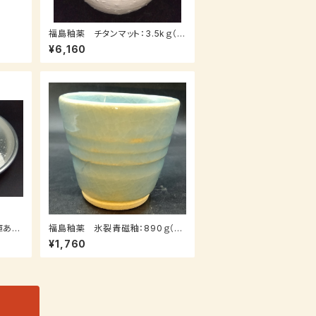
福島釉薬 チタンマット：3.5kｇ（送
料込み：レターパックプラス）
¥6,160
庫あ
福島釉薬 氷裂青磁釉：890ｇ（送
料込み：クロネコパケット）（受注後
¥1,760
7～３０日後発送）