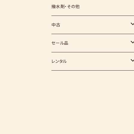
上絵具
薪窯（高鶴淳一先生）
その他
硅石
小石原焼
信楽白土
撥水剤・その他
下絵具
堀田窯
鶴見窯
その他（土・泥等）
高取焼
信楽赤土
中古
薪窯（高鶴光宗様）
秀山窯
鬼丸雪山窯
顔料
福岡県：窯元・陶芸作家
梅崎粘土
窯
セール品
恵水窯
電気窯
灰
七隈粘土
電動ろくろ
小道具
レンタル
風紋窯
灯油窯
半磁器粘土
タタラ機
釉薬
小型電気窯
器楽庵
御影粘土
道具
原料
電動ろくろ
遊花窯
支柱
黒泥
その他
その他粘土