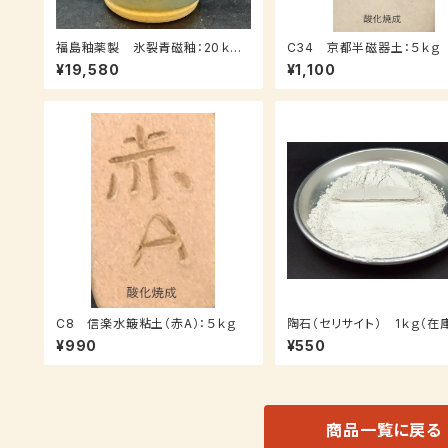
福島釉薬製 氷裂青磁釉：20ｋｇ
C34 京都半磁器土：５ｋｇ
（受注後7～３０日後発送）
¥19,580
¥1,100
C8 信楽水簸粘土（赤A）：５ｋｇ
陶石（セリサイト） 1ｋｇ（在
り）
¥990
¥550
商品一覧に戻る