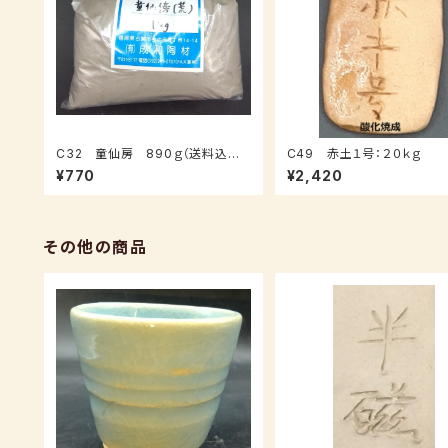
C32 童仙房 890ｇ（送料込み：
C49 赤土１号：２０ｋｇ
クロネコパケット）
¥770
¥2,420
その他の商品