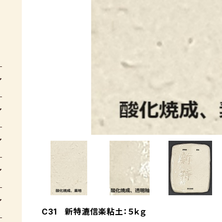
C31 新特漉信楽粘土：５ｋｇ