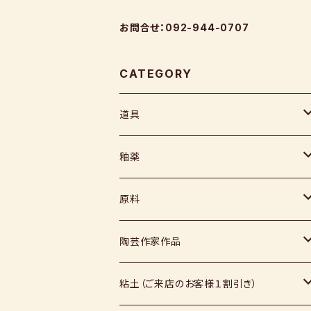
お問合せ：092-944-0707
CATEGORY
道具
ヘラ
釉薬
コテ
粉末
原料
スポンジ
液体
媒溶剤・調整剤等
陶芸作家作品
絵具
福島釉薬
長石
上野焼
粘土（ご来店のお客様１割引き）