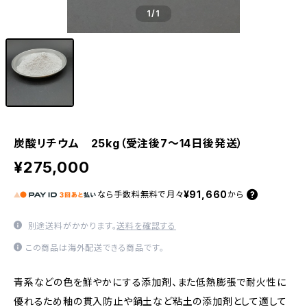
1
/1
炭酸リチウム 25kg（受注後7～14日後発送）
¥275,000
¥91,660
なら
手数料無料で
月々
から
別途送料がかかります。
送料を確認する
この商品は海外配送できる商品です。
青系などの色を鮮やかにする添加剤、また低熱膨張で耐火性に
優れるため釉の貫入防止や鍋土など粘土の添加剤として適して