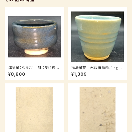
海鼠釉（なまこ） 5L（受注後、7
福島釉薬 氷裂青磁釉：1ｋｇ
～14日後発送）
（受注後7～３０日後発送）
¥8,800
¥1,309