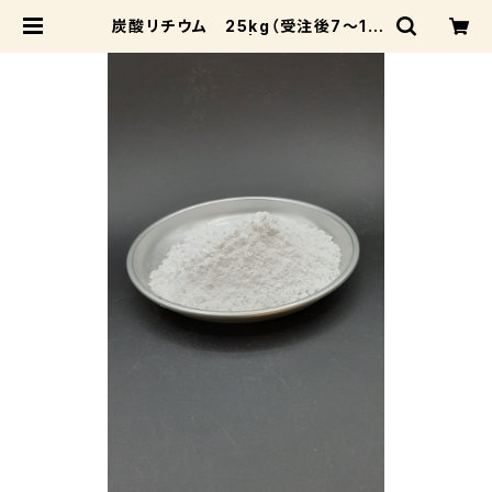
炭酸リチウム 25kg（受注後7～14
日後発送） | 成和陶材