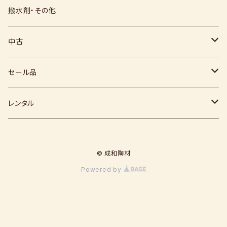
上絵具
薪窯（高鶴淳一先生）
その他
硅石
小石原焼
信楽白土
撥水剤・その他
下絵具
堀田窯
鶴見窯
その他（土・泥等）
高取焼
信楽赤土
中古
薪窯（高鶴光宗様）
秀山窯
鬼丸雪山窯
顔料
福岡県：窯元・陶芸作家
梅崎粘土
窯
セール品
恵水窯
電気窯
灰
七隈粘土
電動ろくろ
小道具
レンタル
風紋窯
灯油窯
半磁器粘土
タタラ機
釉薬
小型電気窯
© 成和陶材
器楽庵
御影粘土
道具
原料
電動ろくろ
Powered by
遊花窯
支柱
黒泥
その他
その他粘土