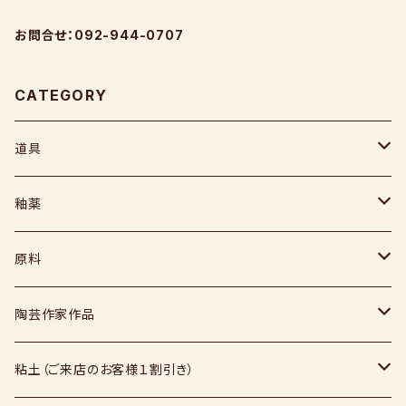
お問合せ：092-944-0707
CATEGORY
道具
ヘラ
釉薬
コテ
粉末
原料
スポンジ
液体
媒溶剤・調整剤等
陶芸作家作品
絵具
福島釉薬
長石
上野焼
粘土（ご来店のお客様１割引き）