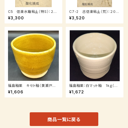
C5 信楽水簸粘土（特S）：２０
C7-2 古信楽粘土（荒）：２０ｋ
ｋｇ
ｇ
¥3,300
¥3,520
福島釉薬 キセト釉（黄瀬戸
福島釉薬：白マット釉 1kｇ（受
釉）：1ｋｇ（受注後0～3週間）
注後0～3週間）
¥1,606
¥1,672
商品一覧に戻る