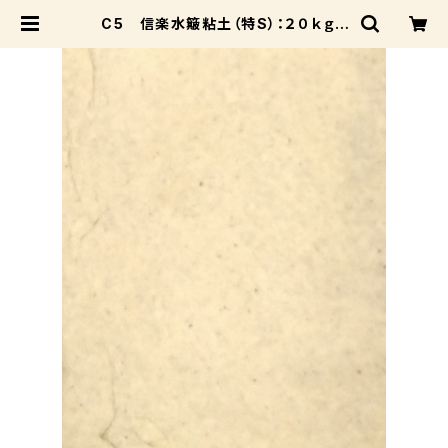
C5 信楽水簸粘土（特S）：２０ｋｇ |
成和陶材