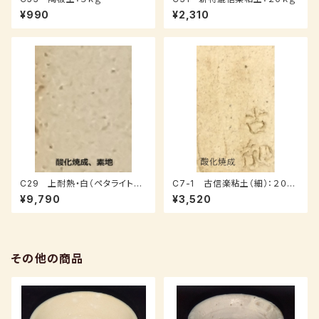
¥990
¥2,310
C29 上耐熱・白（ペタライト入
C7-1 古信楽粘土（細）：２０ｋ
り）：２０ｋｇ
ｇ
¥9,790
¥3,520
その他の商品