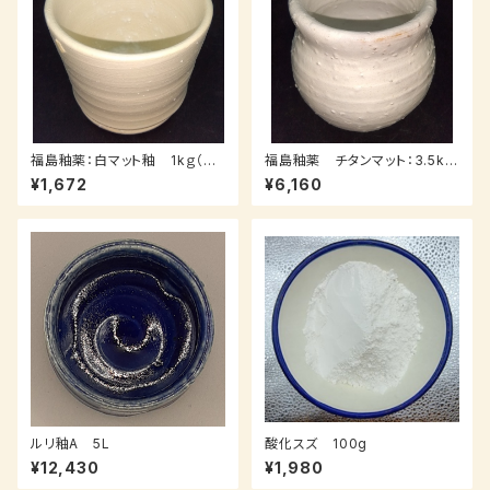
福島釉薬：白マット釉 1kｇ（受
福島釉薬 チタンマット：3.5kｇ
注後0～3週間）
（送料込み：レターパックプラス）
¥1,672
¥6,160
ルリ釉A 5L
酸化スズ 100g
¥12,430
¥1,980