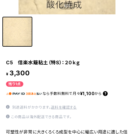
1
/1
C5 信楽水簸粘土（特S）：２０ｋｇ
3,300
¥
残り1点
¥1,100
なら
手数料無料で
月々
から
別途送料がかかります。
送料を確認する
この商品は海外配送できる商品です。
可塑性が非常に大きくろくろ成型を中心に幅広い用途に適した信