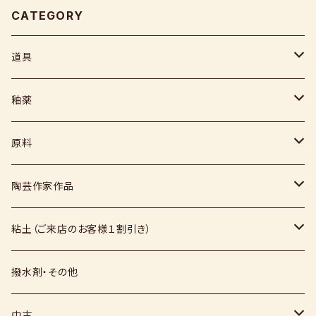
CATEGORY
道具
ヘラ
釉薬
コテ
粉末
原料
スポンジ
液体
媒溶剤・調整剤等
陶芸作家作品
絵具
福島釉薬
長石
上野焼
粘土（ご来店のお客様１割引き）
上絵具
薪窯（高鶴淳一先生）
その他
硅石
小石原焼
信楽白土
撥水剤・その他
下絵具
堀田窯
鶴見窯
その他（土・泥等）
高取焼
信楽赤土
中古