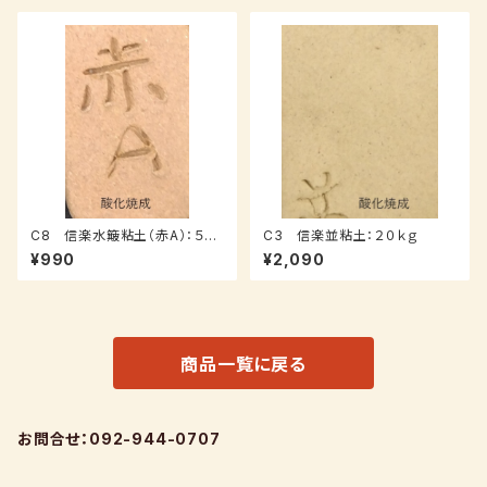
C8 信楽水簸粘土（赤A）：５ｋ
C3 信楽並粘土：２０ｋｇ
ｇ
¥990
¥2,090
商品一覧に戻る
お問合せ：092-944-0707