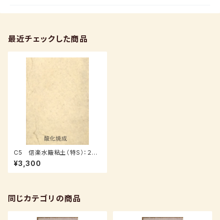
最近チェックした商品
C5 信楽水簸粘土（特S）：２０
ｋｇ
¥3,300
同じカテゴリの商品