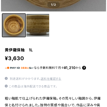
1
/2
黄伊羅保釉 1L
¥3,630
¥1,210
なら
手数料無料で
月々
から
別途送料がかかります。
送料を確認する
この商品は海外配送できる商品です。
粗い釉肌で仕上げられた伊羅保釉。その荒々しい釉調から、伊羅
保と名付けられました。独特の質感や風合いで、作品に深みや奥