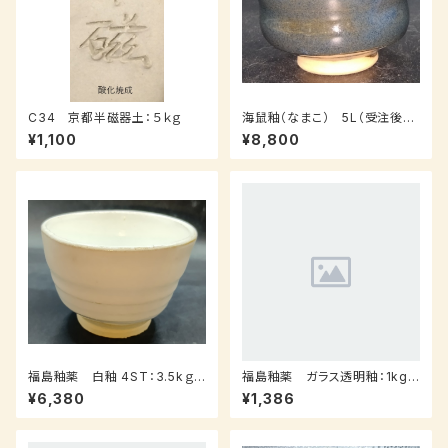
C34 京都半磁器土：５ｋｇ
海鼠釉（なまこ） 5L（受注後、7
～14日後発送）
¥1,100
¥8,800
福島釉薬 白釉 4ST：3.5kｇ
福島釉薬 ガラス透明釉：1kg
（送料込み：レターパックプラス）
（受注後7～３０日後発送）
¥6,380
¥1,386