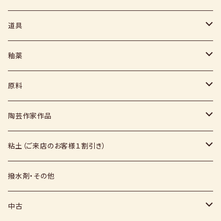
道具
ヘラ
釉薬
コテ
粉末
原料
スポンジ
液体
媒溶剤・調整剤等
陶芸作家作品
絵具
福島釉薬
長石
上野焼
粘土（ご来店のお客様１割引き）
上絵具
薪窯（高鶴淳一先生）
その他
硅石
小石原焼
信楽白土
撥水剤・その他
下絵具
堀田窯
鶴見窯
その他（土・泥等）
高取焼
信楽赤土
中古