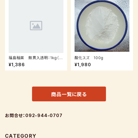
福島釉薬 無貫入透明：1kg（在
酸化スズ 100g
庫有り）
¥1,386
¥1,980
商品一覧に戻る
お問合せ：092-944-0707
CATEGORY