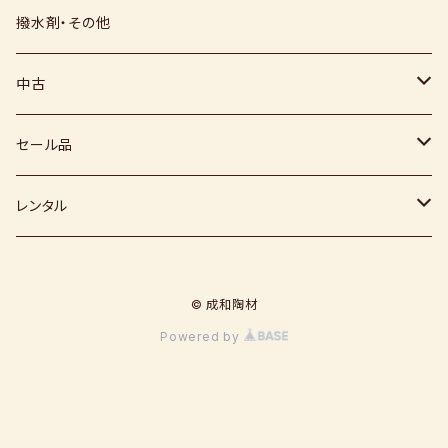
上絵具
薪窯（高鶴淳一先生）
その他
硅石
小石原焼
信楽白土
撥水剤・その他
下絵具
堀田窯
鶴見窯
その他（土・泥等）
高取焼
信楽赤土
中古
薪窯（高鶴光宗様）
秀山窯
鬼丸雪山窯
顔料
福岡県：窯元・陶芸作家
梅崎粘土
窯
セール品
恵水窯
電気窯
灰
七隈粘土
電動ろくろ
小道具
レンタル
風紋窯
灯油窯
半磁器粘土
タタラ機
釉薬
小型電気窯
© 成和陶材
器楽庵
御影粘土
道具
原料
電動ろくろ
Powered by
遊花窯
支柱
黒泥
その他