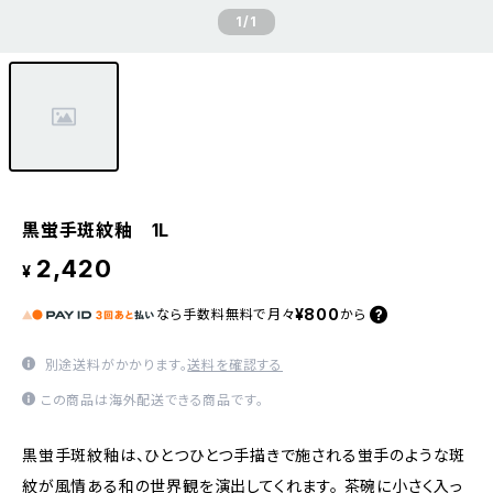
1
/1
黒蛍手斑紋釉 1L
2,420
¥
¥800
なら
手数料無料で
月々
から
別途送料がかかります。
送料を確認する
この商品は海外配送できる商品です。
黒蛍手斑紋釉は、ひとつひとつ手描きで施される蛍手のような斑
紋が風情ある和の世界観を演出してくれます。 茶碗に小さく入っ