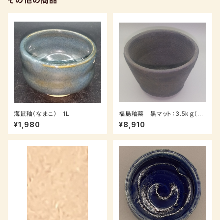
その他の商品
海鼠釉（なまこ） 1L
福島釉薬 黒マット：3.5kｇ（送
料込み：レターパックプラス）
¥1,980
¥8,910