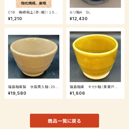
C16 梅崎粘土（赤：細）：１０ｋ
ルリ釉A 5L
ｇ
¥1,210
¥12,430
福島釉薬製 氷裂貫入釉：20ｋ
福島釉薬 キセト釉（黄瀬戸
ｇ（受注後7～３０日後発送）
釉）：1ｋｇ（受注後0～3週間）
¥19,580
¥1,606
商品一覧に戻る