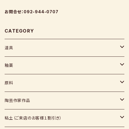
お問合せ：092-944-0707
CATEGORY
道具
ヘラ
釉薬
コテ
粉末
原料
スポンジ
液体
媒溶剤・調整剤等
陶芸作家作品
絵具
福島釉薬
長石
上野焼
粘土（ご来店のお客様１割引き）