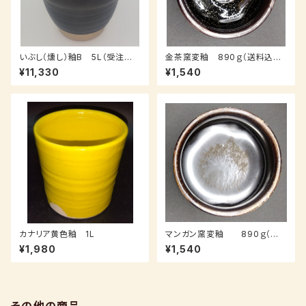
いぶし（燻し）釉B 5L（受注後、
金茶窯変釉 890ｇ（送料込み：
3～7日後発送）
クロネコパケット、受注後7～14
¥11,330
¥1,540
日納品）
カナリア黄色釉 1L
マンガン窯変釉 890ｇ（送
料込み：クロネコパケット）
¥1,980
¥1,540