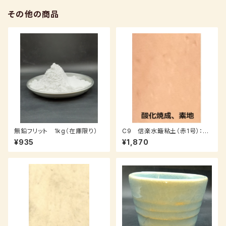
その他の商品
無鉛フリット 1kg（在庫限り）
C9 信楽水簸粘土（赤1号）：１
０ｋｇ
¥935
¥1,870