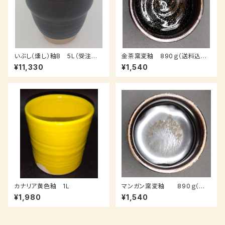
いぶし（燻し）釉B 5L（受注後、
金茶窯変釉 890ｇ（送料込み：
3～7日後発送）
クロネコパケット、受注後7～14
¥11,330
¥1,540
日納品）
カナリア黄色釉 1L
マンガン窯変釉 890ｇ（送
料込み：クロネコパケット）
¥1,980
¥1,540