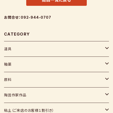
商品一覧に戻る
お問合せ：092-944-0707
CATEGORY
道具
ヘラ
釉薬
コテ
粉末
原料
スポンジ
液体
媒溶剤・調整剤等
陶芸作家作品
絵具
福島釉薬
長石
上野焼
粘土（ご来店のお客様１割引き）