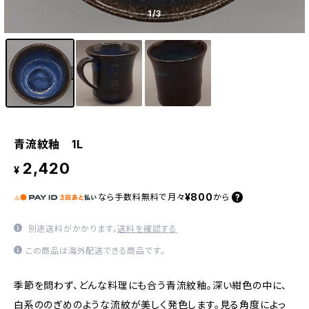
1
/3
青流紋釉 1L
2,420
¥
¥800
なら
手数料無料で
月々
から
別途送料がかかります。
送料を確認する
この商品は海外配送できる商品です。
季節を問わず、どんな料理にも合う青流紋釉。深い紺色の中に、
白系ののぎめのような流紋が美しく発色します。見る角度によっ