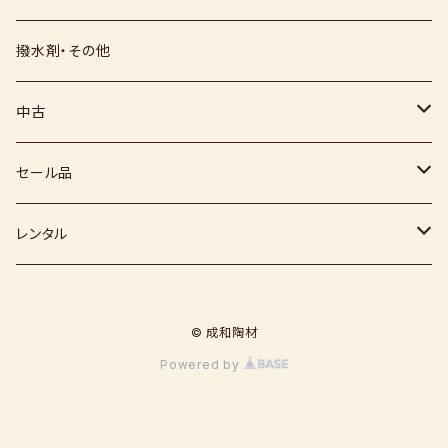
上絵具
薪窯（高鶴淳一先生）
その他
硅石
小石原焼
信楽白土
撥水剤・その他
下絵具
堀田窯
鶴見窯
その他（土・泥等）
高取焼
信楽赤土
中古
薪窯（高鶴光宗様）
秀山窯
鬼丸雪山窯
顔料
福岡県：窯元・陶芸作家
梅崎粘土
窯
セール品
恵水窯
電気窯
灰
七隈粘土
電動ろくろ
小道具
レンタル
風紋窯
灯油窯
半磁器粘土
タタラ機
釉薬
小型電気窯
© 成和陶材
器楽庵
御影粘土
道具
原料
電動ろくろ
Powered by
遊花窯
支柱
黒泥
その他