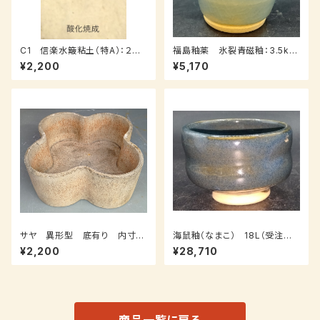
C1 信楽水簸粘土（特A）：２０ｋ
福島釉薬 氷裂青磁釉：3.5kｇ
ｇ
（送料込み：レターパックプラス）
¥2,200
¥5,170
サヤ 異形型 底有り 内寸：
海鼠釉（なまこ） 18L（受注後、
幅２１０（長径）、幅１７０（短径）、
7～14日後発送）
¥2,200
¥28,710
外寸：高さ１0０ｍｍ