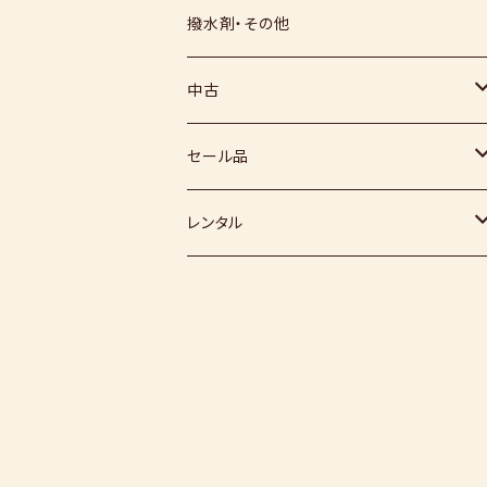
上絵具
薪窯（高鶴淳一先生）
その他
硅石
小石原焼
信楽白土
撥水剤・その他
下絵具
堀田窯
鶴見窯
その他（土・泥等）
高取焼
信楽赤土
中古
薪窯（高鶴光宗様）
秀山窯
鬼丸雪山窯
顔料
福岡県：窯元・陶芸作家
梅崎粘土
窯
セール品
恵水窯
電気窯
灰
七隈粘土
電動ろくろ
小道具
レンタル
風紋窯
灯油窯
半磁器粘土
タタラ機
釉薬
小型電気窯
器楽庵
御影粘土
道具
原料
電動ろくろ
遊花窯
支柱
黒泥
その他
その他粘土