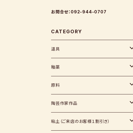
お問合せ：092-944-0707
CATEGORY
道具
ヘラ
釉薬
コテ
粉末
原料
スポンジ
液体
媒溶剤・調整剤等
陶芸作家作品
絵具
福島釉薬
長石
上野焼
粘土（ご来店のお客様１割引き）