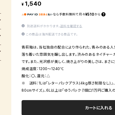
1,540
¥
¥510
なら
手数料無料で
月々
から
別途送料がかかります。
送料を確認する
この商品は海外配送できる商品です。
青萩釉は、当社独自の配合により作られた、青みのある人
落ち着いた雰囲気を醸し出します。渋みのあるネイチャー
です。また、光沢感が美しく、焼き上がりの美しさは、まさに
焼成温度：1200～1240℃
酸化：〇、還元：△
※ 送料：1Lは「レターパックプラス(4kg厚さ制限なし)」、
80cmサイズ」、6L以上は「ゆうパック（1個口1万円ご購入
カートに入れる