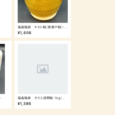
福島釉薬 キセト釉（黄瀬戸釉）：1
ｋｇ（受注後0～3週間）
¥1,606
）
福島釉薬 ガラス透明釉：1kg（受
注後7～３０日後発送）
¥1,386