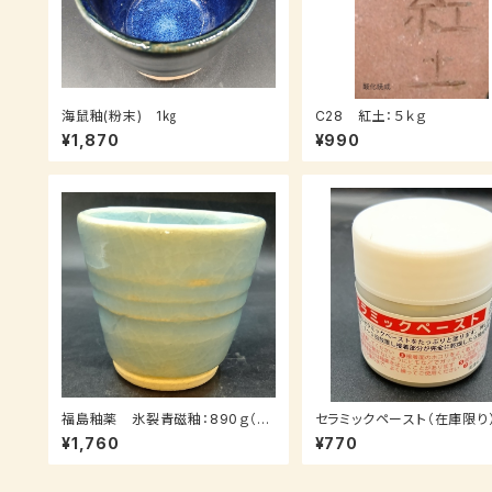
海鼠釉(粉末) 1㎏
C28 紅土：５ｋｇ
¥1,870
¥990
福島釉薬 氷裂青磁釉：890ｇ（送
セラミックペースト（在庫限り
料込み：クロネコパケット）（受注後
¥1,760
¥770
7～３０日後発送）