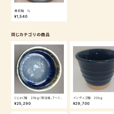
青萩釉 1L
¥1,540
同じカテゴリの商品
くじゃく釉 20kg（受注後、7～14
インディゴ釉 20kg
日後発送）
¥25,290
¥29,700