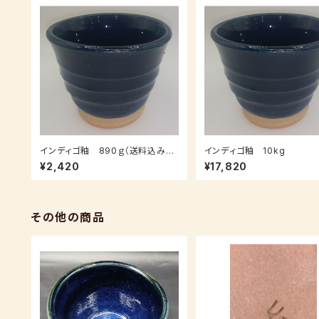
インディゴ釉 890ｇ（送料込み：
インディゴ釉 10kg
クロネコパケット、受注後、7～14日
¥2,420
¥17,820
後発送）
その他の商品