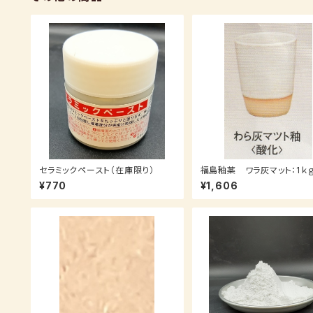
セラミックペースト（在庫限り）
福島釉薬 ワラ灰マット：1ｋｇ
注後0～3週間）
¥770
¥1,606