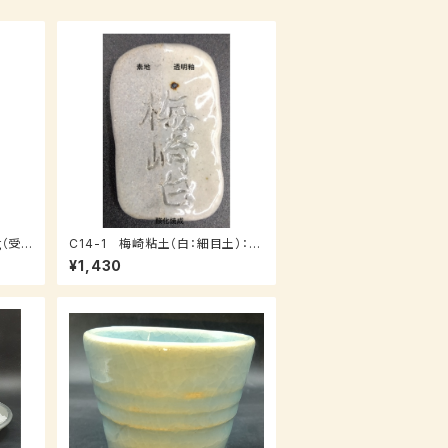
（受
C14-1 梅崎粘土（白：細目土）：１
０ｋｇ
¥1,430