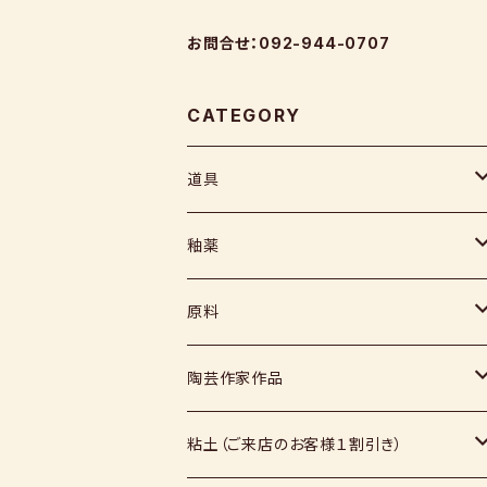
お問合せ：092-944-0707
CATEGORY
道具
ヘラ
釉薬
コテ
粉末
原料
スポンジ
液体
媒溶剤・調整剤等
陶芸作家作品
絵具
福島釉薬
長石
上野焼
粘土（ご来店のお客様１割引き）