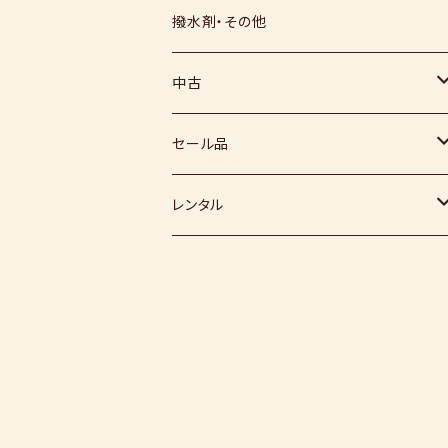
上絵具
薪窯（高鶴淳一先生）
その他
硅石
小石原焼
信楽白土
撥水剤・その他
下絵具
堀田窯
鶴見窯
その他（土・泥等）
高取焼
信楽赤土
中古
薪窯（高鶴光宗様）
秀山窯
鬼丸雪山窯
顔料
福岡県：窯元・陶芸作家
梅崎粘土
窯
セール品
恵水窯
電気窯
灰
七隈粘土
電動ろくろ
小道具
レンタル
風紋窯
灯油窯
半磁器粘土
タタラ機
釉薬
小型電気窯
器楽庵
御影粘土
道具
原料
電動ろくろ
遊花窯
支柱
黒泥
その他
その他粘土