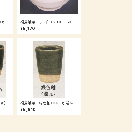
kｇ
福島釉薬 ワラ白１２３０：3.5kｇ
ス）
（送料込み：レターパックプラス）
¥5,170
ｇ（送
福島釉薬 緑色釉：3.5kｇ（送料込
み：レターパックプラス）
¥5,610