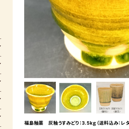
福島釉薬 灰釉うすみどり：3.5kｇ（送料込み：レ