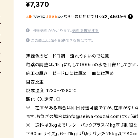
¥7,370
¥2,450
なら
手数料無料で
月々
から
別途送料がかかります。
送料を確認する
この商品は海外配送できる商品です。
薄緑色のビードロ調 流れやすいので注意
釉薬の調整は、1ｋgに対して900mlの水を目安として加え
施工の厚さ ビードロには厚め 皿には薄め
目安比重：
焼成温度：1230～1280℃
酸化：〇、還元：〇
※ 在庫がある場合は即日発送可能ですが、在庫がない
ます。お急ぎの場合は
info@seiwa-touzai.com
にてご確
※ 送料は3kgまで「レターパックプラス(4kg厚さ制限なし)
下60cmサイズ」、6～11kgは「ゆうパック・25kg以下80c