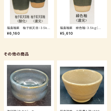
福島釉薬 柚子肌天目：3.5kｇ
福島釉薬 緑色釉：3.5kｇ（送
（送料込み：レターパックプラス）
料込み：レターパックプラス）
¥6,160
¥5,610
その他の商品