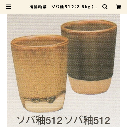
福島釉薬 ソバ釉５１２：3.5kｇ（送
料込み：レターパックプラス） | 成和
陶材