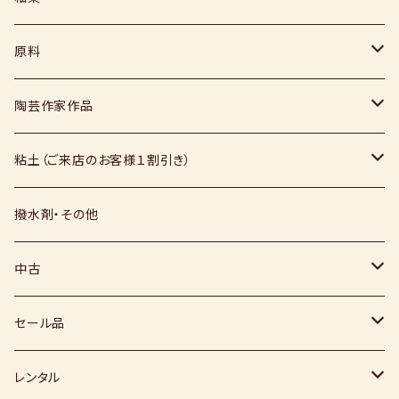
コテ
粉末
原料
スポンジ
液体
媒溶剤・調整剤等
陶芸作家作品
絵具
福島釉薬
長石
上野焼
粘土（ご来店のお客様１割引き）
上絵具
薪窯（高鶴淳一先生）
その他
硅石
小石原焼
信楽白土
撥水剤・その他
下絵具
堀田窯
鶴見窯
その他（土・泥等）
高取焼
信楽赤土
中古
薪窯（高鶴光宗様）
秀山窯
鬼丸雪山窯
顔料
福岡県：窯元・陶芸作家
梅崎粘土
窯
セール品
恵水窯
電気窯
灰
七隈粘土
電動ろくろ
小道具
レンタル