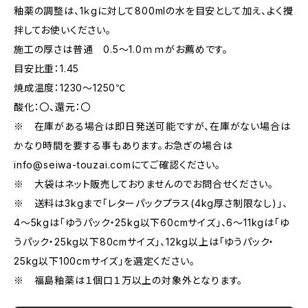
釉薬の調整は、1ｋgに対して800mlの水を目安として加え、よく攪
拌してお使いください。
施工の厚さは普通 0.5～1.0ｍｍがお薦めです。
目安比重：1.45
焼成温度：1230～1250℃
酸化：〇、還元：〇
※ 在庫がある場合は即日発送可能ですが、在庫がない場合は
かなり時間を要する事もあります。お急ぎの場合は
info@seiwa-touzai.com
にてご確認ください。
※ 大袋はネット販売しておりませんのでお問合せください。
※ 送料は3kgまで「レターパックプラス(4kg厚さ制限なし)」、
4～5kgは「ゆうパック・25kg以下60cmサイズ」、6～11kgは「ゆ
うパック・25kg以下80cmサイズ」、12kg以上は「ゆうパック・
25kg以下100cmサイズ」を選定ください。
※ 福島釉薬は１個口１万以上の対象外となります。