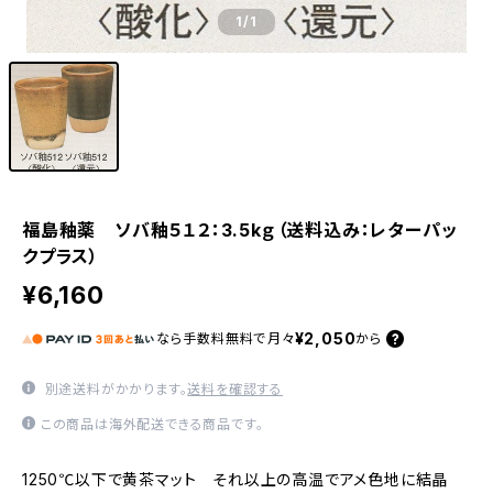
1
/1
福島釉薬 ソバ釉５１２：3.5kｇ（送料込み：レターパッ
クプラス）
¥6,160
¥2,050
なら
手数料無料で
月々
から
別途送料がかかります。
送料を確認する
この商品は海外配送できる商品です。
1250℃以下で黄茶マット それ以上の高温でアメ色地に結晶