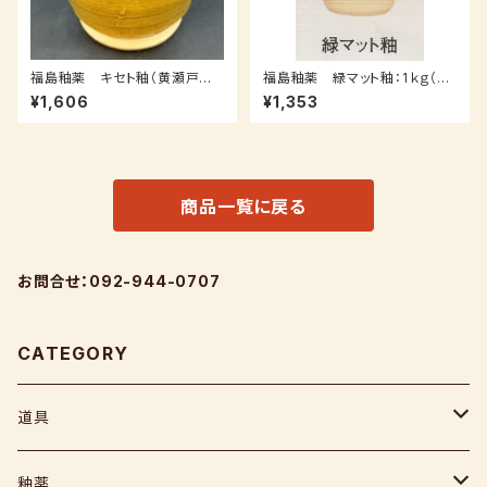
福島釉薬 キセト釉（黄瀬戸
福島釉薬 緑マット釉：1ｋｇ（受
釉）：1ｋｇ（受注後0～3週間）
注後7～３０日後発送）
¥1,606
¥1,353
商品一覧に戻る
お問合せ：092-944-0707
CATEGORY
道具
ヘラ
釉薬