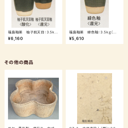
福島釉薬 柚子肌天目：3.5kｇ
福島釉薬 緑色釉：3.5kｇ（送
（送料込み：レターパックプラス）
料込み：レターパックプラス）
¥6,160
¥5,610
その他の商品