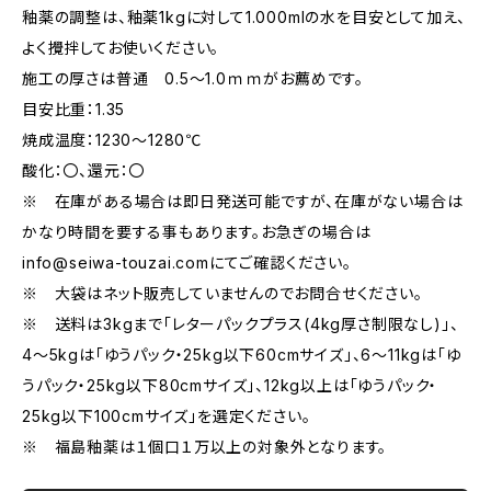
釉薬の調整は、釉薬1kgに対して1.000mlの水を目安として加え、
よく攪拌してお使いください。
施工の厚さは普通 0.5～1.0ｍｍがお薦めです。
目安比重：1.35
焼成温度：1230～1280℃
酸化：〇、還元：〇
※ 在庫がある場合は即日発送可能ですが、在庫がない場合は
かなり時間を要する事もあります。お急ぎの場合は
info@seiwa-touzai.com
にてご確認ください。
※ 大袋はネット販売していませんのでお問合せください。
※ 送料は3kgまで「レターパックプラス(4kg厚さ制限なし)」、
4～5kgは「ゆうパック・25kg以下60cmサイズ」、6～11kgは「ゆ
うパック・25kg以下80cmサイズ」、12kg以上は「ゆうパック・
25kg以下100cmサイズ」を選定ください。
※ 福島釉薬は１個口１万以上の対象外となります。