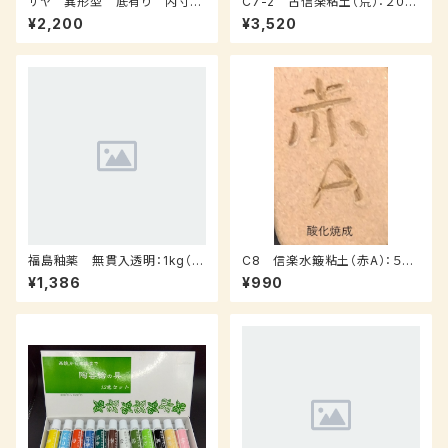
サヤ 異形型 底有り 内寸：
C7-2 古信楽粘土（荒）：２０ｋ
幅２１０（長径）、幅１７０（短径）、
ｇ
¥2,200
¥3,520
外寸：高さ１0０ｍｍ
福島釉薬 無貫入透明：1kg（在
C8 信楽水簸粘土（赤A）：５ｋ
庫有り）
ｇ
¥1,386
¥990