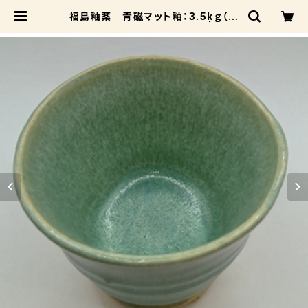
福島釉薬 青磁マット釉：3.5kｇ（送
料込み：レターパックプラス） | 成和
陶材