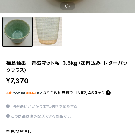
1
/2
福島釉薬 青磁マット釉：3.5kｇ（送料込み：レターパッ
クプラス）
¥7,370
¥2,450
なら
手数料無料で
月々
から
別途送料がかかります。
送料を確認する
この商品は海外配送できる商品です。
空色つや消し