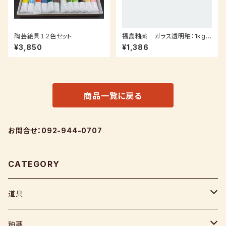
陶芸絵具１２色セット
福島釉薬 ガラス透明釉：1kg
（受注後7～３０日後発送）
¥3,850
¥1,386
商品一覧に戻る
お問合せ：092-944-0707
CATEGORY
道具
ヘラ
釉薬