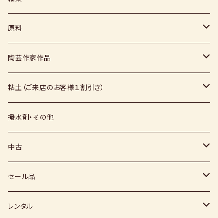
コテ
粉末
原料
スポンジ
液体
媒溶剤・調整剤等
陶芸作家作品
絵具
福島釉薬
長石
上野焼
粘土（ご来店のお客様１割引き）
上絵具
薪窯（高鶴淳一先生）
その他
硅石
小石原焼
信楽白土
撥水剤・その他
下絵具
堀田窯
鶴見窯
その他（土・泥等）
高取焼
信楽赤土
中古
薪窯（高鶴光宗様）
秀山窯
鬼丸雪山窯
顔料
福岡県：窯元・陶芸作家
梅崎粘土
窯
セール品
恵水窯
電気窯
灰
七隈粘土
電動ろくろ
小道具
レンタル