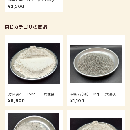
（送料込み：レターパックプラス）
¥3,300
同じカテゴリの商品
対州長石 25kg 受注後3
御影石（細） 1kg （受注後、7
～10日後発送
～14日後発送）
¥9,900
¥1,100