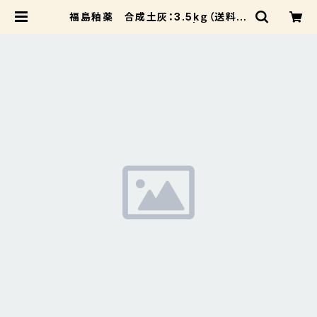
福島釉薬 合成土灰：3.5kｇ（送料込
み：レターパックプラス） | 成和陶材