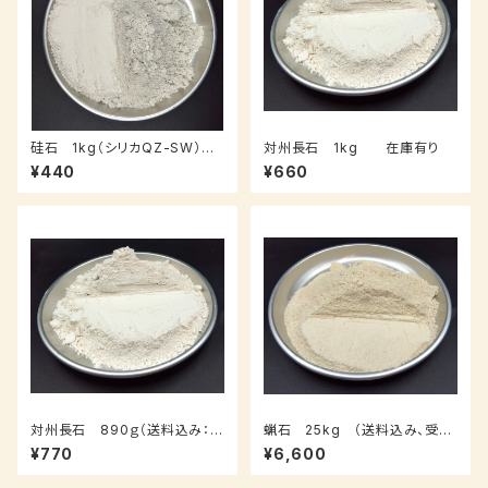
硅石 1kg（シリカQZ-SW）
対州長石 1kg 在庫有り
在庫有り
¥440
¥660
対州長石 890ｇ（送料込み：ク
蝋石 25kg （送料込み、受注
ロネコパケット）在庫有り
後１０日以内に発送）
¥770
¥6,600