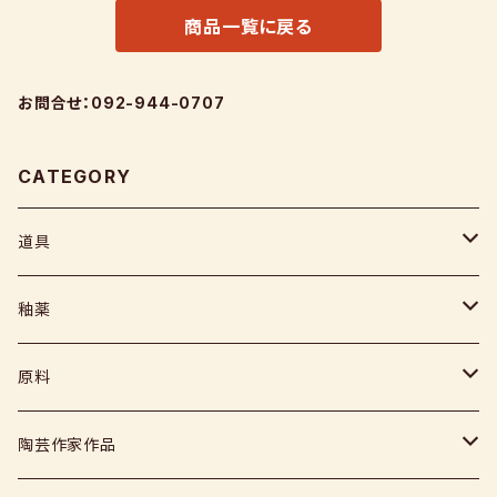
商品一覧に戻る
お問合せ：092-944-0707
CATEGORY
道具
ヘラ
釉薬
コテ
粉末
原料
スポンジ
液体
媒溶剤・調整剤等
陶芸作家作品