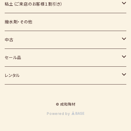
絵具
福島釉薬
長石
上野焼
粘土（ご来店のお客様１割引き）
上絵具
薪窯（高鶴淳一先生）
その他
硅石
小石原焼
信楽白土
撥水剤・その他
下絵具
堀田窯
鶴見窯
その他（土・泥等）
高取焼
信楽赤土
中古
薪窯（高鶴光宗様）
秀山窯
鬼丸雪山窯
顔料
福岡県：窯元・陶芸作家
梅崎粘土
窯
セール品
恵水窯
電気窯
灰
七隈粘土
電動ろくろ
小道具
レンタル
風紋窯
灯油窯
半磁器粘土
タタラ機
釉薬
小型電気窯
© 成和陶材
器楽庵
御影粘土
道具
原料
電動ろくろ
Powered by
遊花窯
支柱
黒泥
その他