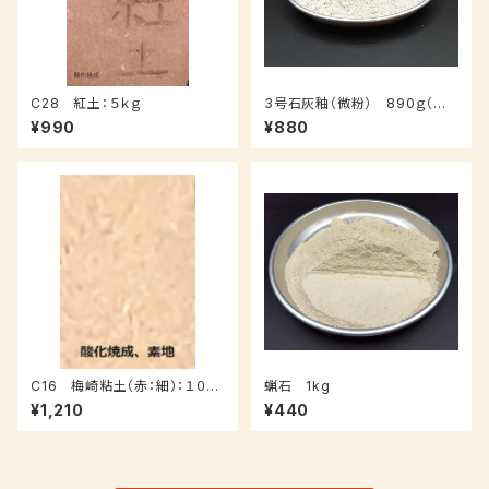
C28 紅土：５ｋｇ
3号石灰釉（微粉） 890ｇ（送
料込み：クロネコパケット）
¥990
¥880
C16 梅崎粘土（赤：細）：１０ｋ
蝋石 1kg
ｇ
¥1,210
¥440