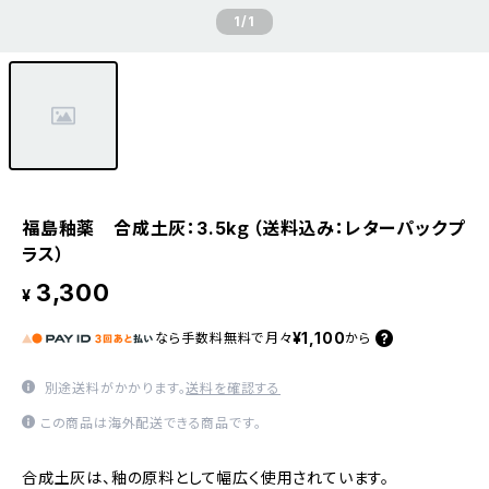
1
/1
福島釉薬 合成土灰：3.5kｇ（送料込み：レターパックプ
ラス）
3,300
¥
¥1,100
なら
手数料無料で
月々
から
別途送料がかかります。
送料を確認する
この商品は海外配送できる商品です。
合成土灰は、釉の原料として幅広く使用されています。