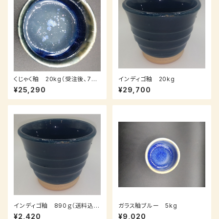
くじゃく釉 20kg（受注後、7～1
インディゴ釉 20kg
4日後発送）
¥25,290
¥29,700
インディゴ釉 890ｇ（送料込
ガラス釉ブルー 5kg
み：クロネコパケット、受注後、7
¥2,420
¥9,020