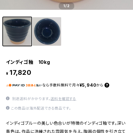
1
/2
インディゴ釉 10kg
17,820
¥
¥5,940
なら
手数料無料で
月々
から
別途送料がかかります。
送料を確認する
この商品は海外配送できる商品です。
インディゴブルーの美しい色合いが特徴のインディゴ釉です。深い
青色は、作品に洗練された雰囲気を与え、陶器の個性を引き立て