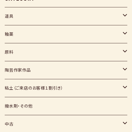
道具
ヘラ
釉薬
コテ
粉末
原料
スポンジ
液体
媒溶剤・調整剤等
陶芸作家作品
絵具
福島釉薬
長石
上野焼
粘土（ご来店のお客様１割引き）
上絵具
薪窯（高鶴淳一先生）
その他
硅石
小石原焼
信楽白土
撥水剤・その他
下絵具
堀田窯
鶴見窯
その他（土・泥等）
高取焼
信楽赤土
中古