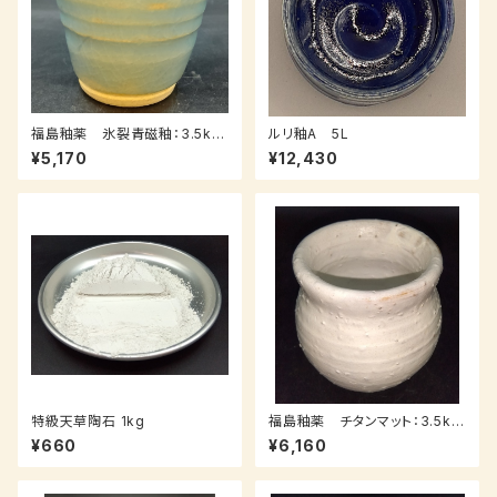
福島釉薬 氷裂青磁釉：3.5kｇ
ルリ釉A 5L
（送料込み：レターパックプラス）
¥5,170
¥12,430
特級天草陶石 1kg
福島釉薬 チタンマット：3.5kｇ
（送料込み：レターパックプラス）
¥660
¥6,160