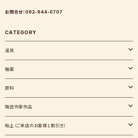
お問合せ：092-944-0707
CATEGORY
道具
ヘラ
釉薬
コテ
粉末
原料
スポンジ
液体
媒溶剤・調整剤等
陶芸作家作品
絵具
福島釉薬
長石
上野焼
粘土（ご来店のお客様１割引き）