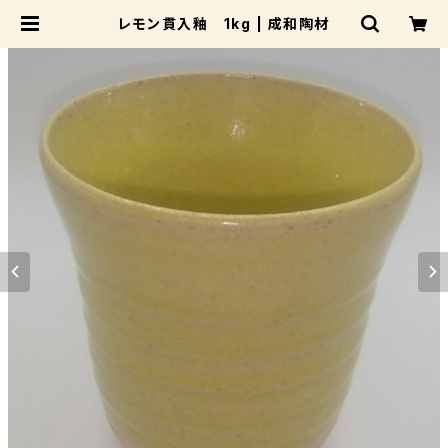
レモン貫入釉 1kg | 成和陶材