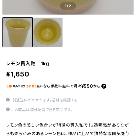
1
/2
レモン貫入釉 1kg
¥1,650
¥550
なら
手数料無料で
月々
から
別途送料がかかります。
送料を確認する
この商品は海外配送できる商品です。
レモン色の美しい色合いが特徴の貫入釉です。透明感がありなが
らも柔らかみのあるレモン色は、作品に上品で独特な雰囲気を与