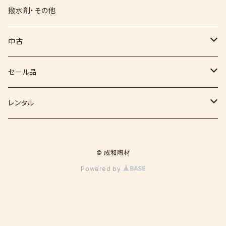
上絵具
薪窯（高鶴淳一先生）
その他
硅石
小石原焼
信楽白土
撥水剤・その他
下絵具
堀田窯
鶴見窯
その他（土・泥等）
高取焼
信楽赤土
中古
薪窯（高鶴光宗様）
秀山窯
鬼丸雪山窯
顔料
福岡県：窯元・陶芸作家
梅崎粘土
窯
セール品
恵水窯
電気窯
灰
七隈粘土
電動ろくろ
小道具
レンタル
風紋窯
灯油窯
半磁器粘土
タタラ機
釉薬
小型電気窯
© 成和陶材
器楽庵
御影粘土
道具
原料
電動ろくろ
Powered by
遊花窯
支柱
黒泥
その他
その他粘土