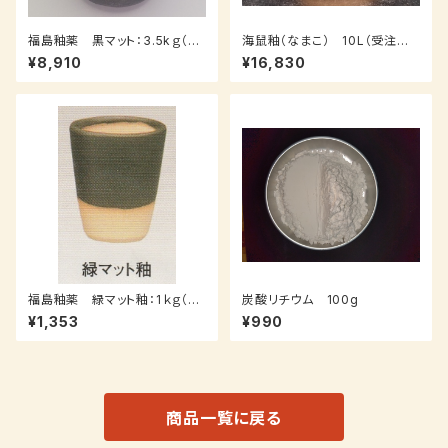
福島釉薬 黒マット：3.5kｇ（送
海鼠釉（なまこ） 10L（受注後、
料込み：レターパックプラス）
7～14日後発送）
¥8,910
¥16,830
福島釉薬 緑マット釉：1ｋｇ（受
炭酸リチウム 100g
注後7～３０日後発送）
¥1,353
¥990
商品一覧に戻る