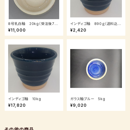
8号乳白釉 20kg（受注後7～
インディゴ釉 890ｇ（送料込
１０日後発送）
み：クロネコパケット、受注後、7
¥11,000
¥2,420
～14日後発送）
インディゴ釉 10kg
ガラス釉ブルー 5kg
¥17,820
¥9,020
その他の商品