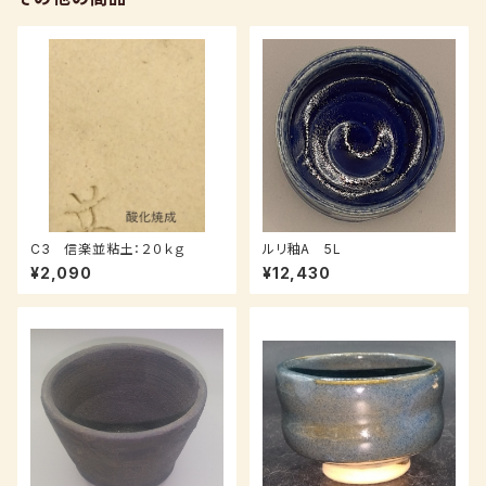
C3 信楽並粘土：２０ｋｇ
ルリ釉A 5L
¥2,090
¥12,430