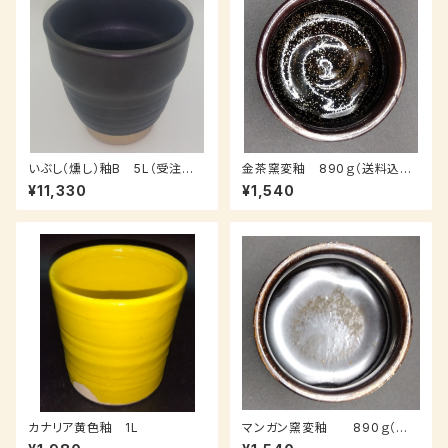
いぶし（燻し）釉B 5L（受注後、
金茶窯変釉 890ｇ（送料込み：
3～7日後発送）
クロネコパケット、受注後7～14
¥11,330
¥1,540
日納品）
カナリア黄色釉 1L
マンガン窯変釉 890ｇ（送
料込み：クロネコパケット）