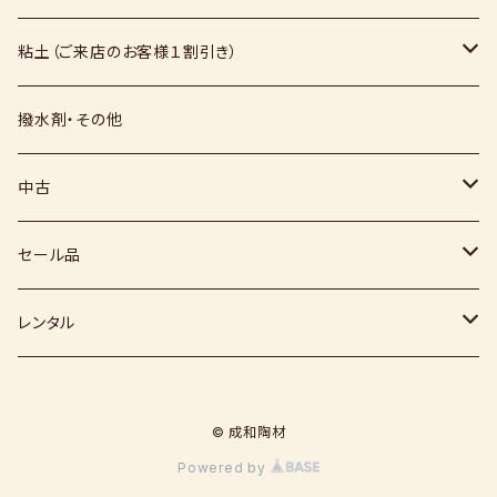
絵具
福島釉薬
長石
上野焼
粘土（ご来店のお客様１割引き）
上絵具
薪窯（高鶴淳一先生）
その他
硅石
小石原焼
信楽白土
撥水剤・その他
下絵具
堀田窯
鶴見窯
その他（土・泥等）
高取焼
信楽赤土
中古
薪窯（高鶴光宗様）
秀山窯
鬼丸雪山窯
顔料
福岡県：窯元・陶芸作家
梅崎粘土
窯
セール品
恵水窯
電気窯
灰
七隈粘土
電動ろくろ
小道具
レンタル
風紋窯
灯油窯
半磁器粘土
タタラ機
釉薬
小型電気窯
© 成和陶材
器楽庵
御影粘土
道具
原料
電動ろくろ
Powered by